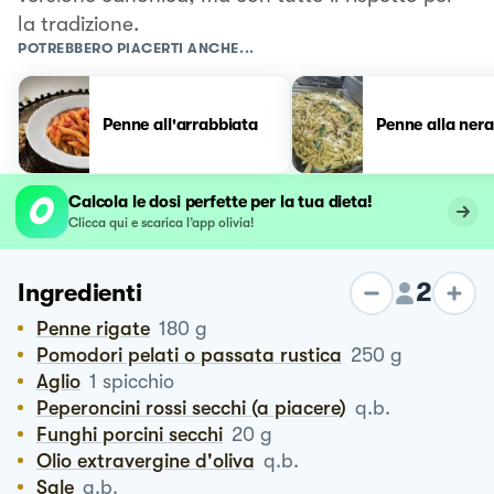
la tradizione.
POTREBBERO PIACERTI ANCHE...
Penne all'arrabbiata
Penne alla ner
Calcola le dosi perfette per la tua dieta!
Clicca qui e scarica l’app olivia!
2
Ingredienti
Penne rigate
180
g
Pomodori pelati o passata rustica
250
g
Aglio
1
spicchio
Peperoncini rossi secchi (a piacere)
q.b.
Funghi porcini secchi
20
g
Olio extravergine d'oliva
q.b.
Sale
q.b.