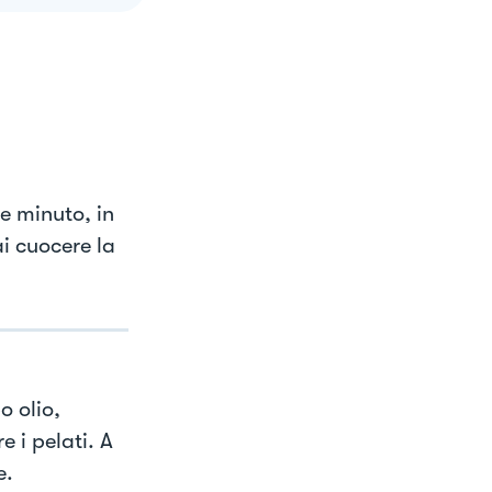
he minuto, in
i cuocere la
o olio,
 i pelati. A
e.