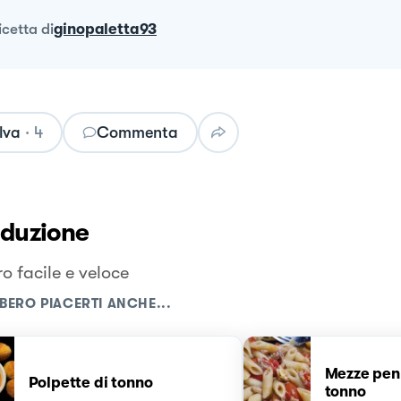
ricetta
di
ginopaletta93
lva
·
4
Commenta
oduzione
o facile e veloce
BERO PIACERTI ANCHE...
Mezze pen
Polpette di tonno
tonno