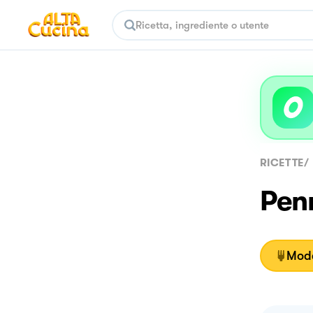
RICETTE
/
Penn
Moda