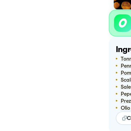
Ingr
Ton
Pen
Po
Sca
Sale
Pep
Pre
Ol
C