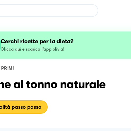
Cerchi ricette per la dieta?
Clicca qui e scarica l’app olivia!
PRIMI
e al tonno naturale
lità passo passo