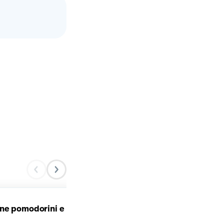
Penne Rigate con tonno,
ne pomodorini e
zucchine, pomodorini e
ndujia