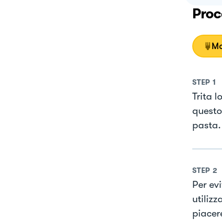
Proc
Mo
STEP
1
Trita l
questo
pasta.
STEP
2
Per ev
utiliz
piacer