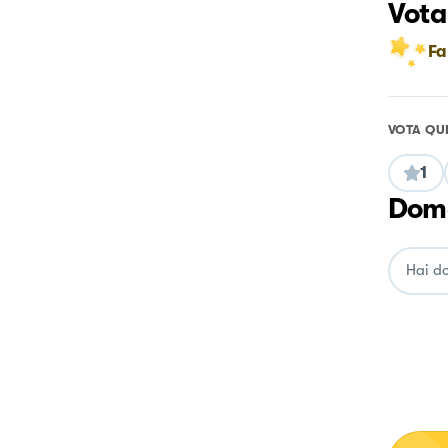
Vota
Fa
VOTA QU
1
Doma