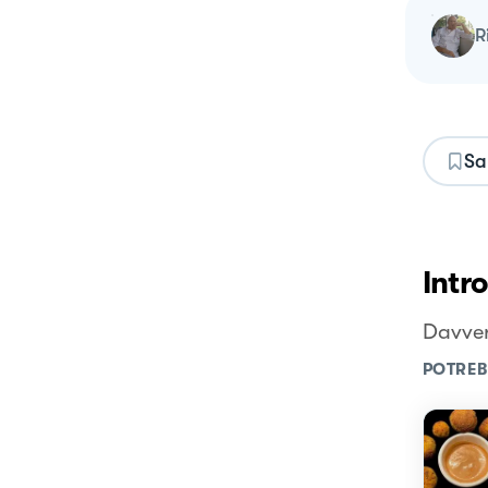
Sa
Intr
Davver
POTREB