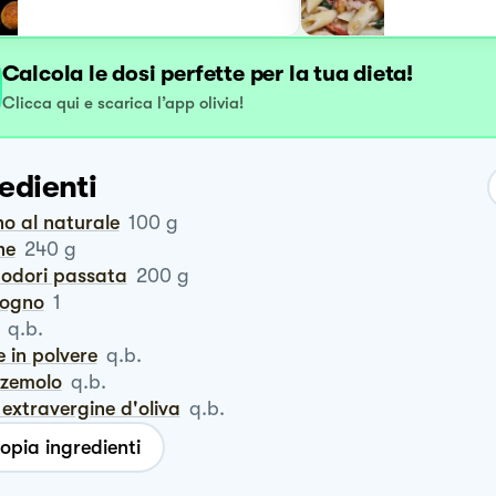
Calcola le dosi perfette per la tua dieta!
Clicca qui e scarica l’app olivia!
edienti
no al naturale
100
g
ne
240
g
modori passata
200
g
logno
1
q.b.
e in polvere
q.b.
zzemolo
q.b.
io extravergine d'oliva
q.b.
opia ingredienti