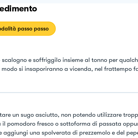
edimento
dalità passo passo
o scalogno e soffriggilo insieme al tonno per qualc
 modo si insaporiranno a vicenda, nel frattempo fa
itare un sugo asciutto, non potendo utilizzare tropp
za il pomodoro fresco o sottoforma di passata oppure
e aggiungi una spolverata di prezzemolo e del pep