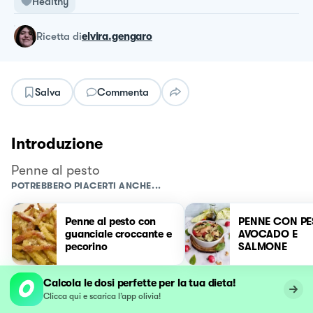
Healthy
ricetta
di
elvira.gengaro
Salva
Commenta
Introduzione
Penne al pesto
POTREBBERO PIACERTI ANCHE...
Penne al pesto con
PENNE CON PE
guanciale croccante e
AVOCADO E
pecorino
SALMONE
Calcola le dosi perfette per la tua dieta!
Clicca qui e scarica l’app olivia!