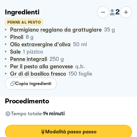
2
Ingredienti
PENNE AL PESTO
Parmigiano reggiano da grattugiare
35
g
Pinoli
8
g
Olio extravergine d'oliva
50
ml
Sale
1
pizzico
Penne integrali
250
g
Per il pesto alla genovese
q.b.
Gr di di basilico fresco
150
foglie
Copia ingredienti
Procedimento
Tempo totale
14 minuti
Modalità passo passo