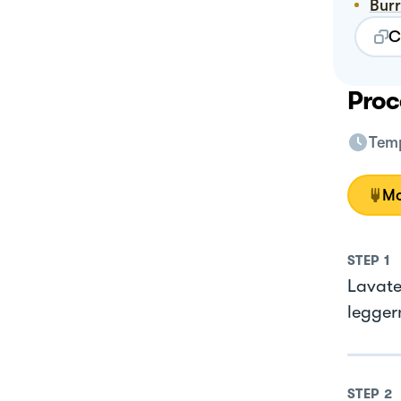
Bur
C
Proc
Temp
Mo
STEP
1
Lavate
legger
STEP
2