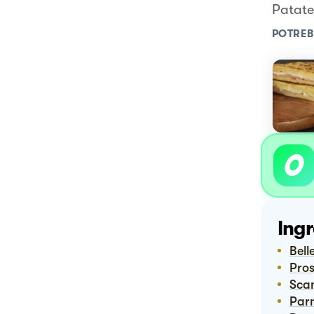
Patate 
POTREB
Ingr
Bel
Pro
Sc
Pa