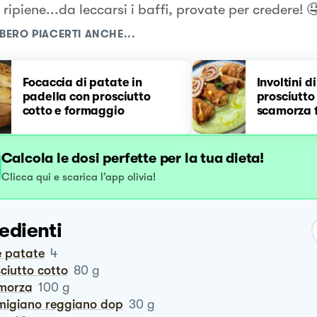
ripiene...da leccarsi i baffi, provate per credere! 
BERO PIACERTI ANCHE...
Focaccia di patate in
Involtini d
padella con prosciutto
prosciutto
cotto e formaggio
scamorza f
Calcola le dosi perfette per la tua dieta!
Clicca qui e scarica l’app olivia!
edienti
le patate
4
sciutto cotto
80
g
amorza
100
g
rmigiano reggiano dop
30
g