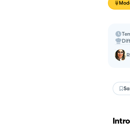
Moda
Tem
Dif
Sa
Intr