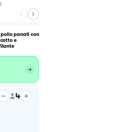

i pollo panati con
Spiedini di melanzane co
 cotto e
prosciutto cotto e
ilante
scamorza affumicata
4