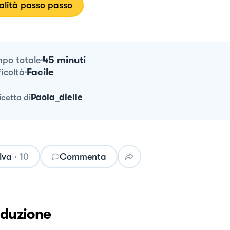
lità passo passo
45 minuti
po totale
Facile
ficoltà
ricetta
di
Paola_dielle
lva
·
10
Commenta
oduzione