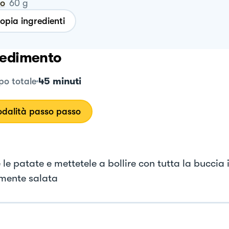
ro
60
g
opia ingredienti
edimento
45 minuti
o totale
dalità passo passo
 le patate e mettetele a bollire con tutta la buccia
mente salata