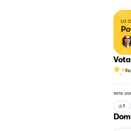
LO 
Po
Vota
Fa
VOTA QU
1
Doma