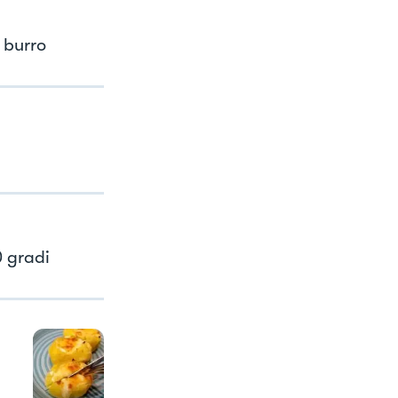
 burro
0 gradi