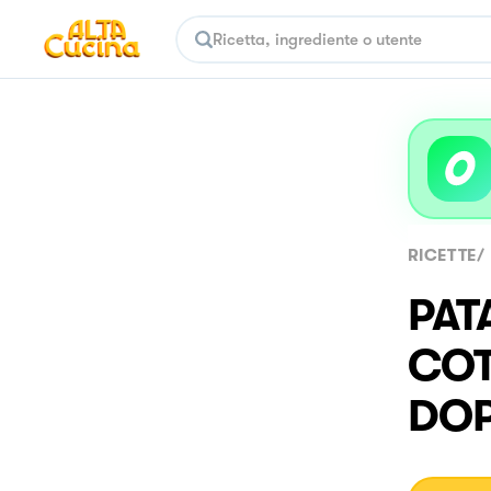
RICETTE
/
PAT
COT
DOP