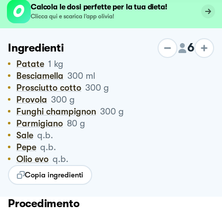
Calcola le dosi perfette per la tua dieta!
Clicca qui e scarica l’app olivia!
6
Ingredienti
Patate
1
kg
Besciamella
300
ml
Prosciutto cotto
300
g
Provola
300
g
Funghi champignon
300
g
Parmigiano
80
g
Sale
q.b.
Pepe
q.b.
Olio evo
q.b.
Copia ingredienti
Procedimento