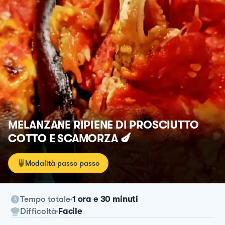
MELANZANE RIPIENE DI PROSCIUTTO
COTTO E SCAMORZA 🍆
Modalità passo passo
Tempo totale
1 ora e 30 minuti
Difficoltà
Facile