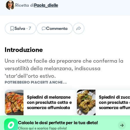
ricetta
di
Paola_dielle
Salva
·
7
Commenta
Introduzione
Una ricetta facile da preparare che conferma la
versatilità della melanzana, indiscussa
'star'dell'orto estivo.
POTREBBERO PIACERTI ANCHE...
Spiedini di melanzane
Spiedini di zuc
con prosciutto cotto e
con prosciutto 
scamorza affumicata
scamorza affu
Calcola le dosi perfette per la tua dieta!
Clicca qui e scarica l’app olivia!