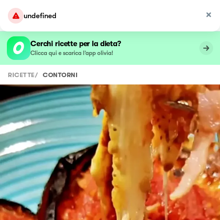
undefined
Cerchi ricette per la dieta?
Clicca qui e scarica l’app olivia!
RICETTE
/
CONTORNI