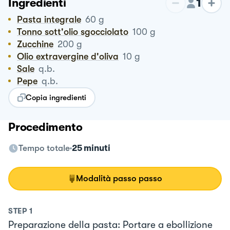
1
Ingredienti
Pasta integrale
60
g
Tonno sott'olio sgocciolato
100
g
Zucchine
200
g
Olio extravergine d'oliva
10
g
Sale
q.b.
Pepe
q.b.
Copia ingredienti
Procedimento
Tempo totale
25 minuti
Modalità passo passo
STEP
1
Preparazione della pasta: Portare a ebollizione