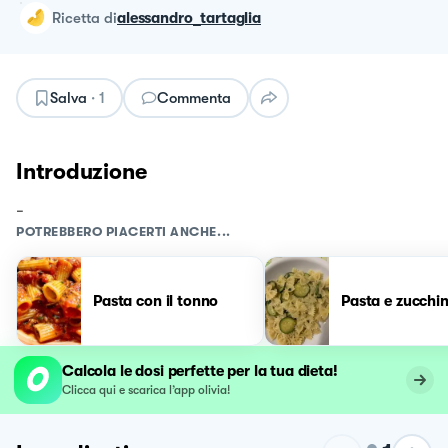
ricetta
di
alessandro_tartaglia
Salva
·
1
Commenta
Introduzione
-
POTREBBERO PIACERTI ANCHE...
Pasta con il tonno
Pasta e zucchi
Calcola le dosi perfette per la tua dieta!
Clicca qui e scarica l’app olivia!