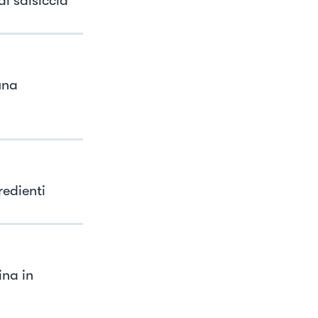
i salsiccia
una
redienti
ina in