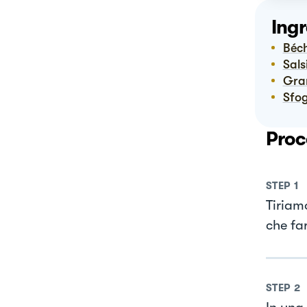
Ingr
Bé
Sal
Gr
Sfo
Proc
STEP
1
Tiriam
che fa
STEP
2