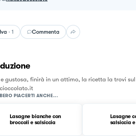
lva
·
1
Commenta
oduzione
 gustosa, finirà in un attimo, la ricetta la trovi su
ioccolato.it
BERO PIACERTI ANCHE...
Lasagne bianche con
Lasagne c
broccoli e salsiccia
salsiccia 