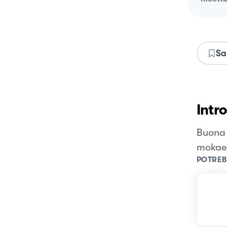
Sa
Intr
Buona e
mokaec
POTREB