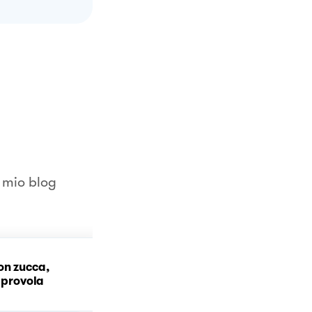
l mio blog
on zucca,
Lasagne cacio, pepe e
e provola
salsiccia