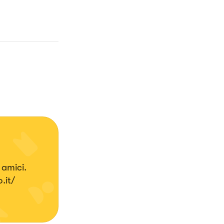
 amici.
ato.it/