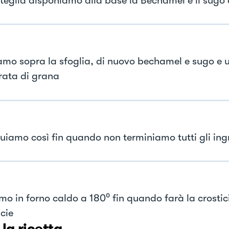
 teglia disponiamo alla base la Béchamel e il sugo d
mo sopra la sfoglia, di nuovo bechamel e sugo e 
rata di grana
uiamo così fin quando non terminiamo tutti gli ing
mo in forno caldo a 180⁰ fin quando farà la crostic
cie