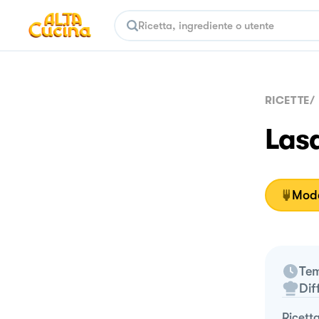
RICETTE
/
Lasa
Moda
Tem
Dif
ricett