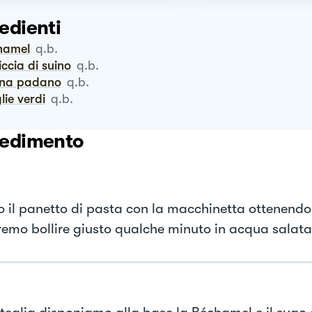
edienti
chamel
q.b.
siccia di suino
q.b.
ana padano
q.b.
glie verdi
q.b.
edimento
o il panetto di pasta con la macchinetta ottenendo 
remo bollire giusto qualche minuto in acqua salata