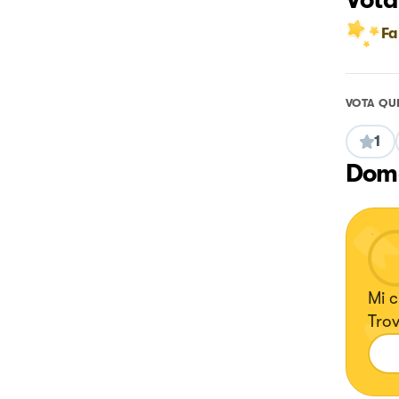
Vota
Fa
VOTA QU
1
Doma
Mi c