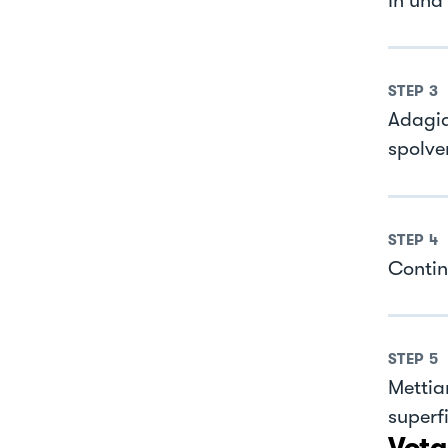
In una
STEP
3
Adagia
spolve
STEP
4
Contin
STEP
5
Mettia
superfi