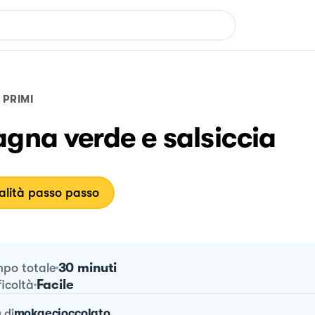
PRIMI
gna verde e salsiccia
lità passo passo
30 minuti
po totale
Facile
ficoltà
a
di
mokaecioccolato