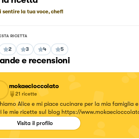
 la ricetta
i sentire la tua voce, chef!
ESTA RICETTA
2
3
4
5
nde e recensioni
mokaecioccolato
21
ricette
hiamo Alice e mi piace cucinare per la mia famiglia e
Trovi le mie ricette sul blog https://www.mokaecioccol
Visita il profilo