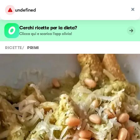
undefined
Cerchi ricette per la dieta?
Clicca qui e scarica l’app olivia!
RICETTE
/
PRIMI