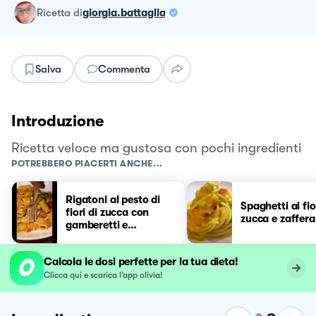
ricetta
di
giorgia.battaglia
Salva
Commenta
Introduzione
Ricetta veloce ma gustosa con pochi ingredienti
POTREBBERO PIACERTI ANCHE...
Rigatoni al pesto di
Spaghetti ai fio
fiori di zucca con
zucca e zaffer
gamberetti e
pomodorini
Calcola le dosi perfette per la tua dieta!
Clicca qui e scarica l’app olivia!