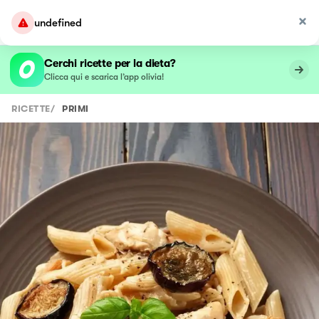
undefined
Cerchi ricette per la dieta?
Clicca qui e scarica l’app olivia!
RICETTE
/
PRIMI