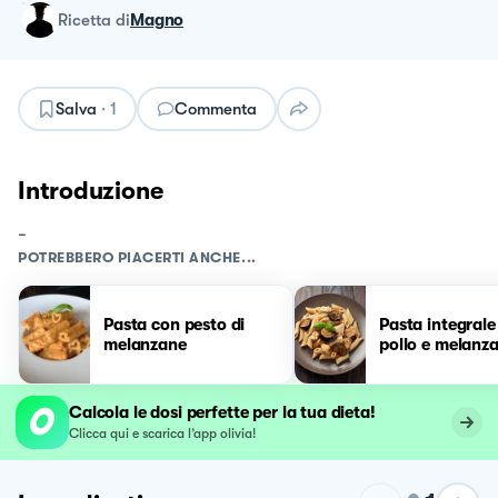
ricetta
di
Magno
Salva
·
1
Commenta
Introduzione
-
POTREBBERO PIACERTI ANCHE...
Pasta con pesto di
Pasta integrale
melanzane
pollo e melanz
Calcola le dosi perfette per la tua dieta!
Clicca qui e scarica l’app olivia!