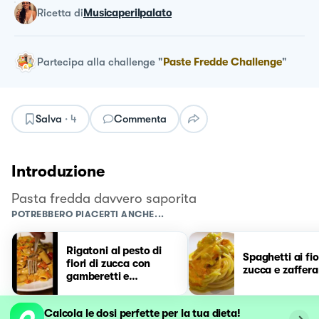
ricetta
di
Musicaperilpalato
Partecipa alla challenge
"
Paste Fredde Challenge
"
Salva
·
4
Commenta
Introduzione
Pasta fredda davvero saporita
POTREBBERO PIACERTI ANCHE...
Rigatoni al pesto di
Spaghetti ai fio
fiori di zucca con
zucca e zaffer
gamberetti e
pomodorini
Calcola le dosi perfette per la tua dieta!