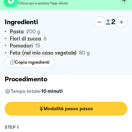
Clicca qui e scarica l’app olivia!
2
Ingredienti
Pasta
200
g
Fiori di zucca
6
Pomodori
15
Feta (nel mio caso vegetale)
80
g
Copia ingredienti
Procedimento
Tempo totale
10 minuti
Modalità passo passo
STEP
1