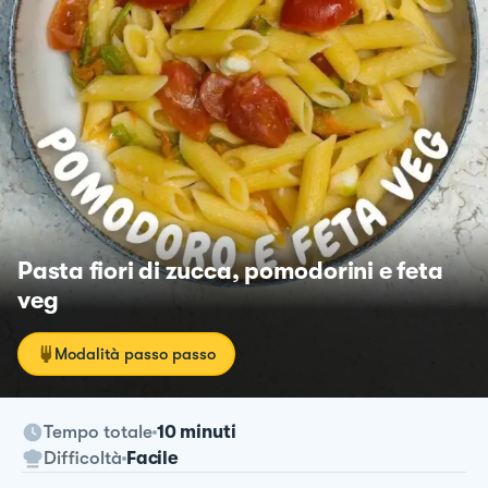
Pasta fiori di zucca, pomodorini e feta
veg
Modalità passo passo
Tempo totale
10 minuti
Difficoltà
Facile