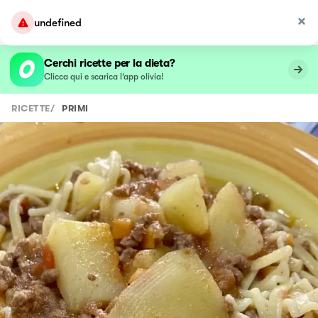
undefined
Cerchi ricette per la dieta?
Clicca qui e scarica l’app olivia!
RICETTE
/
PRIMI