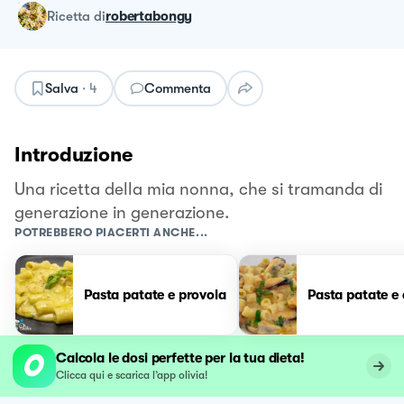
ricetta
di
robertabongy
Salva
·
4
Commenta
Introduzione
Una ricetta della mia nonna, che si tramanda di
generazione in generazione.
POTREBBERO PIACERTI ANCHE...
Pasta patate e provola
Pasta patate e
Calcola le dosi perfette per la tua dieta!
Clicca qui e scarica l’app olivia!