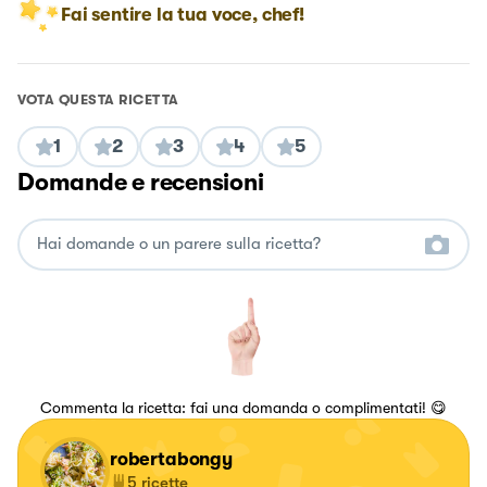
Fai sentire la tua voce, chef!
VOTA QUESTA RICETTA
1
2
3
4
5
Domande e recensioni
Commenta la ricetta: fai una domanda o complimentati! 😋
robertabongy
5
ricette