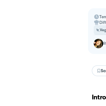
Tem
Dif
Veg
Sa
Intr