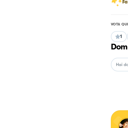
Fa
VOTA QU
1
Doma