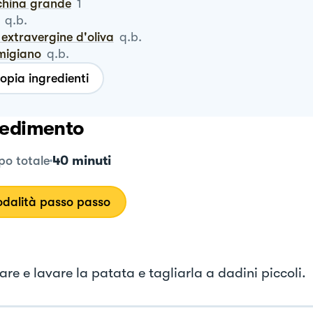
china grande
1
q.b.
io extravergine d'oliva
q.b.
rmigiano
q.b.
opia ingredienti
edimento
40 minuti
o totale
dalità passo passo
re e lavare la patata e tagliarla a dadini piccoli.