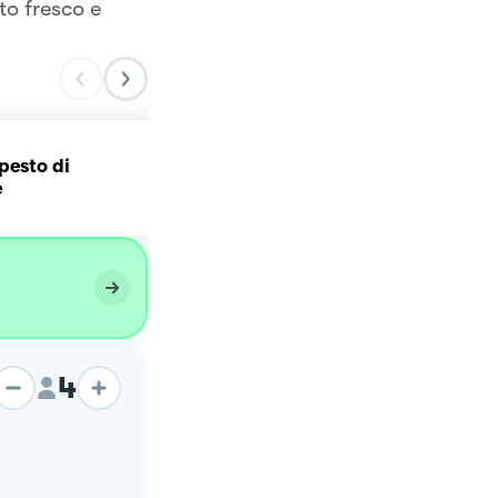
o fresco e
pesto di
Pasta, patate e vongole
e
4