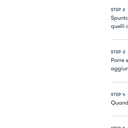
STEP
2
Spunta
quelli 
STEP
3
Porre 
aggiun
STEP
4
Quando