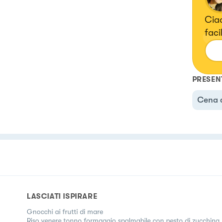
Ciao
faci
PRESEN
Cena 
LASCIATI ISPIRARE
Gnocchi ai frutti di mare
Riso venere tonno formaggio spalmabile con pesto di zucchina