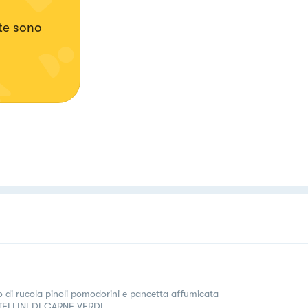
te sono
o di rucola pinoli pomodorini e pancetta affumicata
ELLINI DI CARNE VERDI