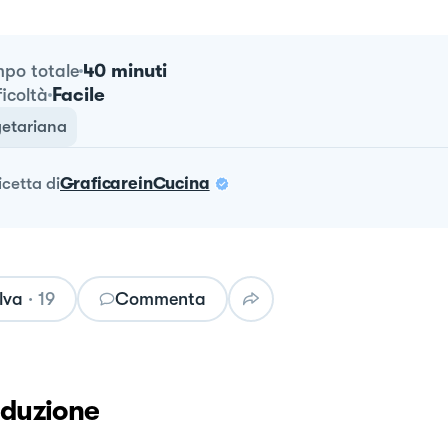
40 minuti
po totale
Facile
ficoltà
etariana
ricetta
di
GraficareinCucina
lva
·
19
Commenta
oduzione