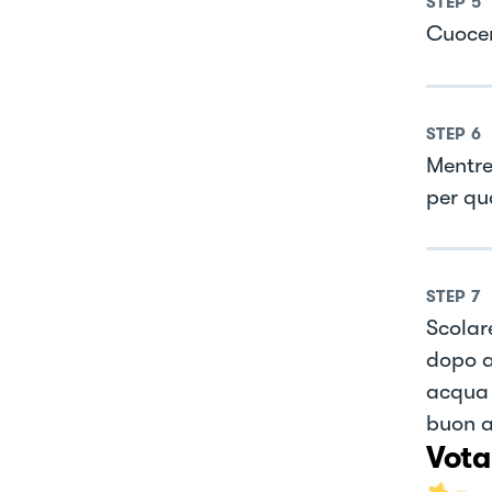
STEP
5
Cuocer
STEP
6
Mentre 
per qu
STEP
7
Scolar
dopo a
acqua 
buon a
Vota