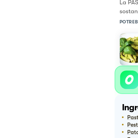
La PAS
sostan
POTREB
Ingr
Pas
Pes
Pa