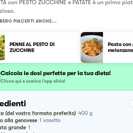
TA con PESTO ZUCCHINE e PATATE è un primo piatt
zioso.
BERO PIACERTI ANCHE...
PENNE AL PESTO DI
Pasta con 
ZUCCHINE
melanzan
Calcola le dosi perfette per la tua dieta!
Clicca qui e scarica l’app olivia!
edienti
ta (del vostro formato preferito)
400
g
to alla genovese
1
vasetto
tata grande
1