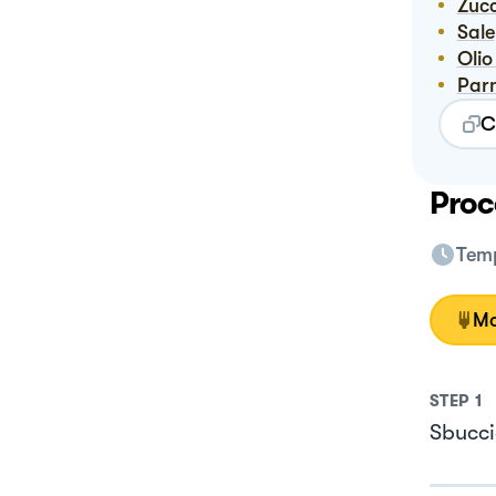
Zuc
Sale
Ol
Pa
C
Proc
Temp
Mo
STEP
1
Sbuccia