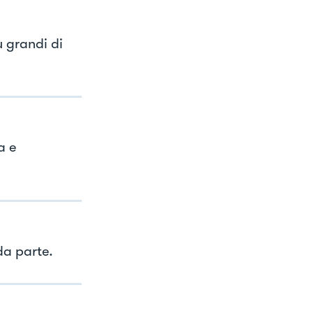
ù grandi di
a e
da parte.