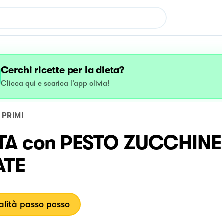
Cerchi ricette per la dieta?
Clicca qui e scarica l’app olivia!
PRIMI
TA con PESTO ZUCCHINE
ATE
lità passo passo