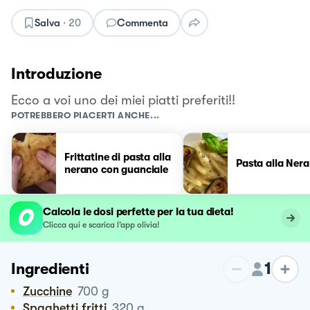
Salva
·
20
Commenta
Introduzione
Ecco a voi uno dei miei piatti preferiti!!
POTREBBERO PIACERTI ANCHE...
Frittatine di pasta alla
Pasta alla Ner
nerano con guanciale
Calcola le dosi perfette per la tua dieta!
Clicca qui e scarica l’app olivia!
1
Ingredienti
Zucchine
700
g
Spaghetti fritti
320
g