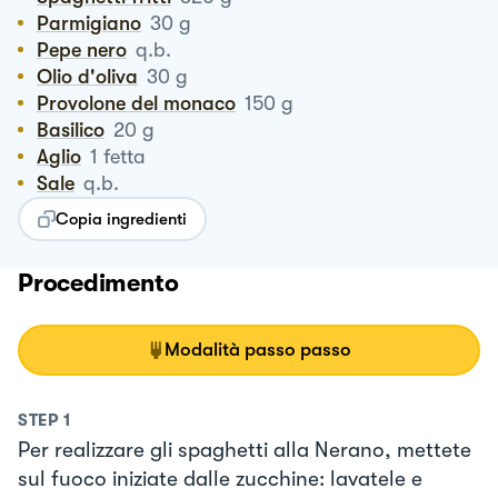
Parmigiano
30
g
Pepe nero
q.b.
Olio d'oliva
30
g
Provolone del monaco
150
g
Basilico
20
g
Aglio
1
fetta
Sale
q.b.
Copia ingredienti
Procedimento
Modalità passo passo
STEP
1
Per realizzare gli spaghetti alla Nerano, mettete
sul fuoco iniziate dalle zucchine: lavatele e