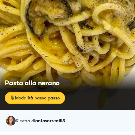
Pasta alla nerano
Modalità passo passo
ricetta
di
antosorrentii3