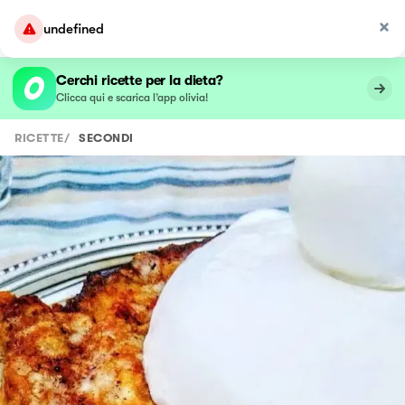
undefined
Cerchi ricette per la dieta?
Clicca qui e scarica l’app olivia!
RICETTE
/
SECONDI