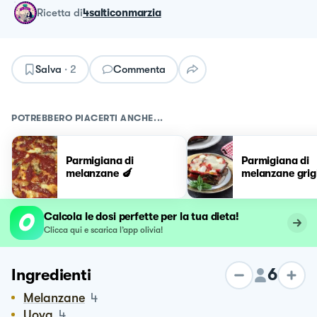
ricetta
di
4salticonmarzia
Salva
·
2
Commenta
POTREBBERO PIACERTI ANCHE...
Parmigiana di
Parmigiana di
melanzane 🍆
melanzane grig
Calcola le dosi perfette per la tua dieta!
Clicca qui e scarica l’app olivia!
6
Ingredienti
Melanzane
4
Uova
4