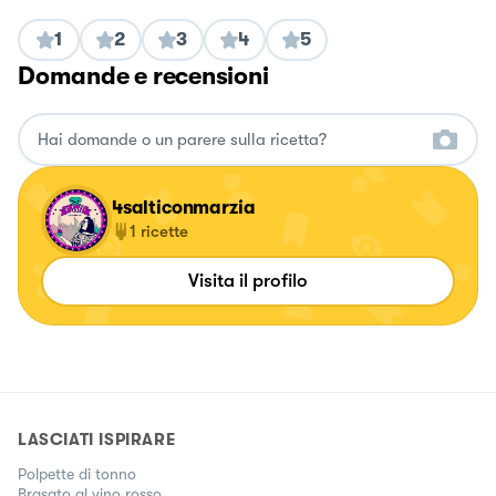
1
2
3
4
5
Domande e recensioni
4salticonmarzia
1
ricette
Visita il profilo
LASCIATI ISPIRARE
Polpette di tonno
Brasato al vino rosso