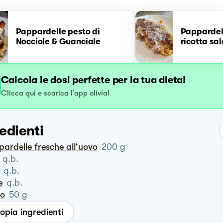
Pappardelle pesto di
Pappardell
Nocciole & Guanciale
ricotta sa
Calcola le dosi perfette per la tua dieta!
Clicca qui e scarica l’app olivia!
edienti
pardelle fresche all'uovo
200
g
q.b.
q.b.
e
q.b.
ro
50
g
opia ingredienti