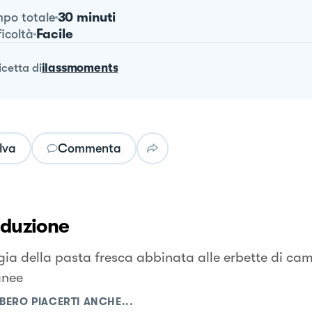
30 minuti
po totale
Facile
ficoltà
ricetta
di
ilassmoments
lva
Commenta
oduzione
ia della pasta fresca abbinata alle erbette di ca
anee
BERO PIACERTI ANCHE...