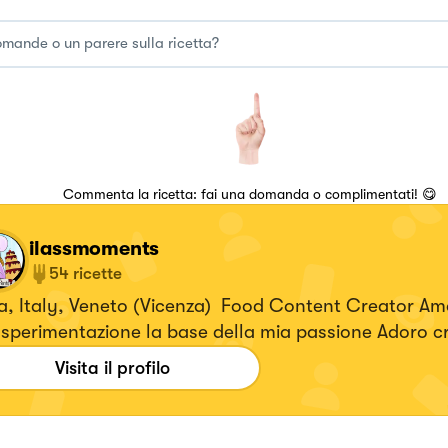
Commenta la ricetta: fai una domanda o complimentati! 😋
ilassmoments
54
ricette
ia, Italy, Veneto (Vicenza) Food Content Creator Am
 sperimentazione la base della mia passione Adoro c
tte gustose,saporite,facili e originali. Seguimi anche 
Visita il profilo
tagram @ilassmoments