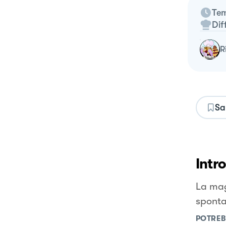
Tem
Dif
Sa
Intr
La mag
spont
POTREB