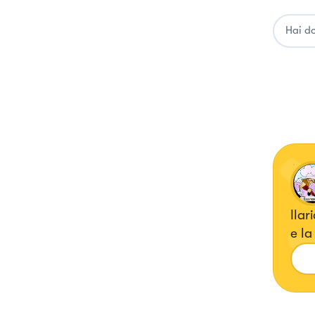
Ilar
e la
rice
Ins