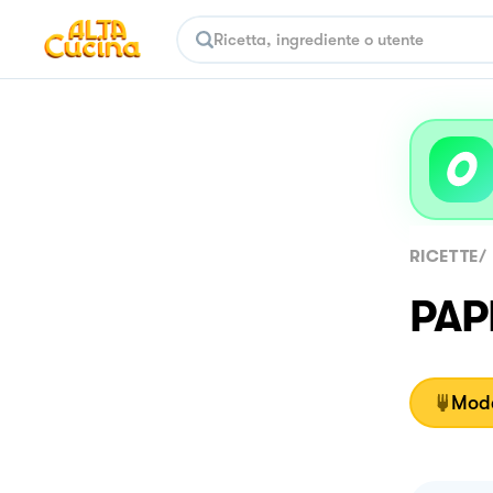
RICETTE
/
PAP
Moda