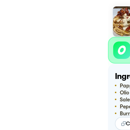
Ingr
Pap
Olio
Sale
Pep
Bur
C