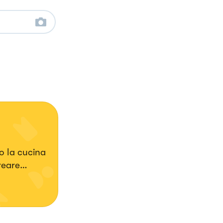
o la cucina
reare
su