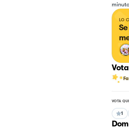
minuto.
LO 
Se
me
Vota
Fa
VOTA QU
1
Doma