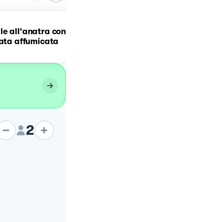
e all'anatra con
Pappardelle al tartufo
lata affumicata
bianco d'Alba
2