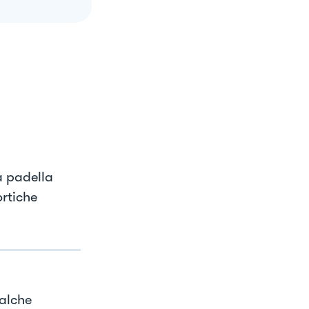
na padella
ortiche
ualche