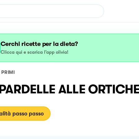
Cerchi ricette per la dieta?
Clicca qui e scarica l’app olivia!
PRIMI
PARDELLE ALLE ORTICH
lità passo passo