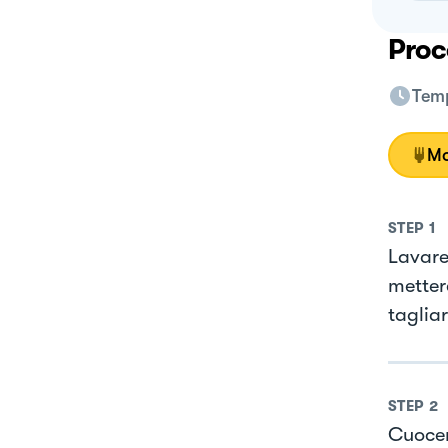
Proc
Temp
Mo
STEP
1
Lavare 
metter
tagliar
STEP
2
Cuocer