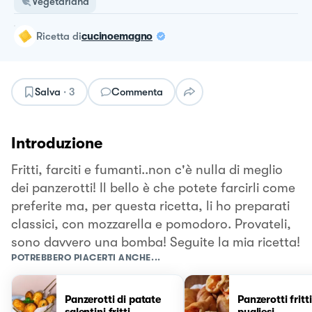
Vegetariana
ricetta
di
cucinoemagno
Salva
·
3
Commenta
Introduzione
Fritti, farciti e fumanti..non c'è nulla di meglio
dei panzerotti! Il bello è che potete farcirli come
preferite ma, per questa ricetta, li ho preparati
classici, con mozzarella e pomodoro. Provateli,
sono davvero una bomba! Seguite la mia ricetta!
POTREBBERO PIACERTI ANCHE...
Panzerotti di patate
Panzerotti fritti
salentini fritti
pugliesi