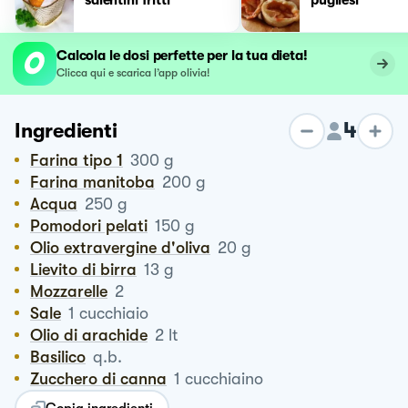
Calcola le dosi perfette per la tua dieta!
Clicca qui e scarica l’app olivia!
4
Ingredienti
Farina tipo 1
300
g
Farina manitoba
200
g
Acqua
250
g
Pomodori pelati
150
g
Olio extravergine d'oliva
20
g
Lievito di birra
13
g
Mozzarelle
2
Sale
1
cucchiaio
Olio di arachide
2
lt
Basilico
q.b.
Zucchero di canna
1
cucchiaino
Copia ingredienti