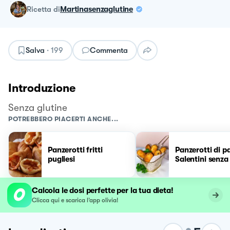
ricetta
di
Martinasenzaglutine
Salva
·
199
Commenta
Introduzione
Senza glutine
POTREBBERO PIACERTI ANCHE...
Panzerotti fritti
Panzerotti di p
pugliesi
Salentini senza
Calcola le dosi perfette per la tua dieta!
Clicca qui e scarica l’app olivia!