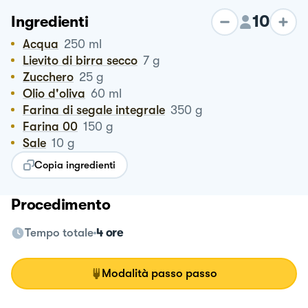
10
Ingredienti
Acqua
250
ml
Lievito di birra secco
7
g
Zucchero
25
g
Olio d'oliva
60
ml
Farina di segale integrale
350
g
Farina 00
150
g
Sale
10
g
Copia ingredienti
Procedimento
Tempo totale
4 ore
Modalità passo passo