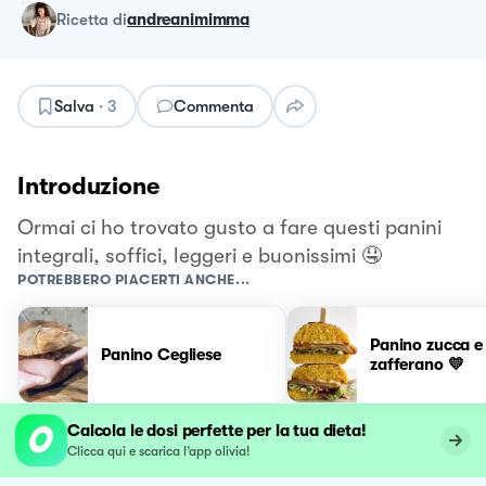
ricetta
di
andreanimimma
Salva
·
3
Commenta
Introduzione
Ormai ci ho trovato gusto a fare questi panini
integrali, soffici, leggeri e buonissimi 🤤
POTREBBERO PIACERTI ANCHE...
Panino zucca e
Panino Cegliese
zafferano 💛
Calcola le dosi perfette per la tua dieta!
Clicca qui e scarica l’app olivia!