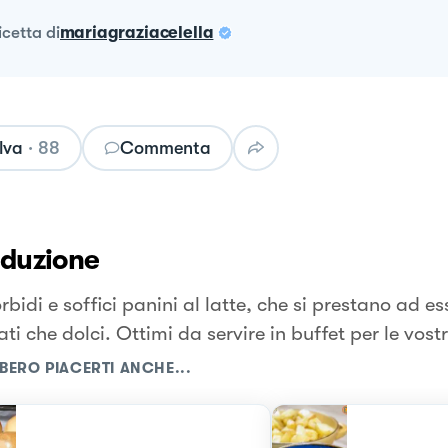
ricetta
di
mariagraziacelella
lva
·
88
Commenta
oduzione
bidi e soffici panini al latte, che si prestano ad ess
ati che dolci. Ottimi da servire in buffet per le vost
BERO PIACERTI ANCHE...