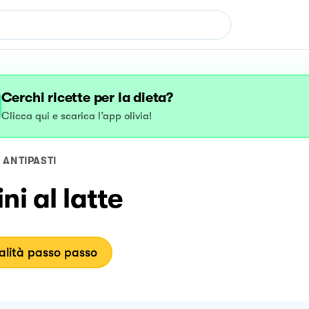
Cerchi ricette per la dieta?
Clicca qui e scarica l’app olivia!
ANTIPASTI
ni al latte
lità passo passo