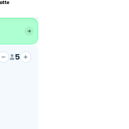
latte
Panino Cegliese
5