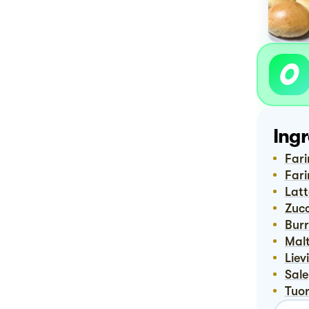
Ingr
Far
Far
Lat
Zuc
Bur
Ma
Lie
Sale
Tuo