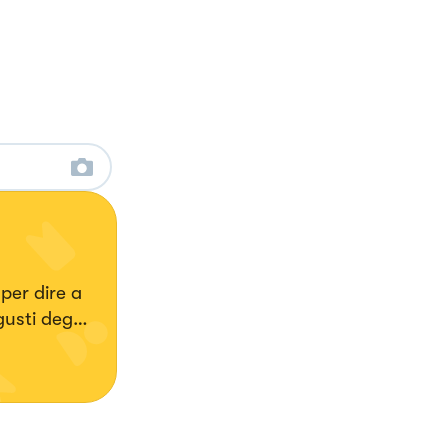
per dire a
usti degli