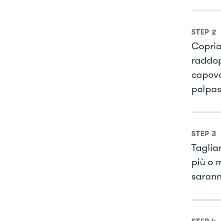
STEP
2
Copria
raddop
capovo
polpas
STEP
3
Taglia
più o m
sarann