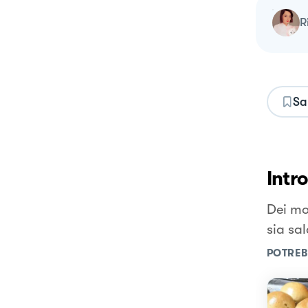
Sa
Intr
Dei mor
sia sal
POTREB