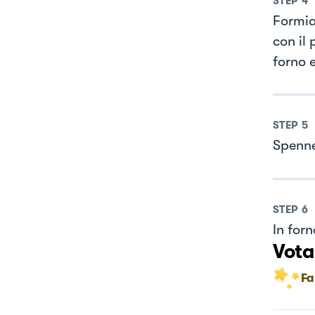
STEP
4
Formia
con il
forno 
STEP
5
Spennel
STEP
6
In forn
Vota
Fa