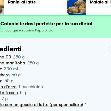
Panini al latte
Maiale al 
Calcola le dosi perfette per la tua dieta!
Clicca qui e scarica l’app olivia!
edienti
ina 00
250
g
ina manitoba
250
g
te
300
ml
chero
60
g
ro
50
g
lto d’orzo
1
cucchiaino
vito fresco
5
g
7
g
rlo con un goccio di latte (per spennellare)
1