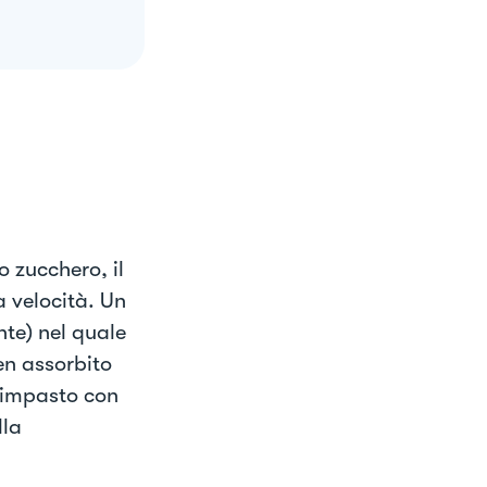
o zucchero, il
 velocità. Un
te) nel quale
en assorbito
’impasto con
lla