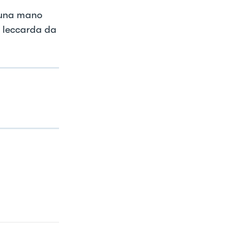
i una mano
a leccarda da