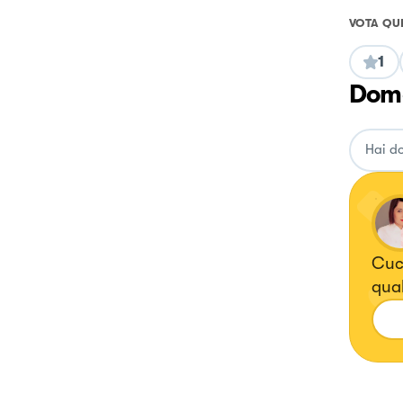
VOTA QU
1
Doma
Cuci
qual
altri