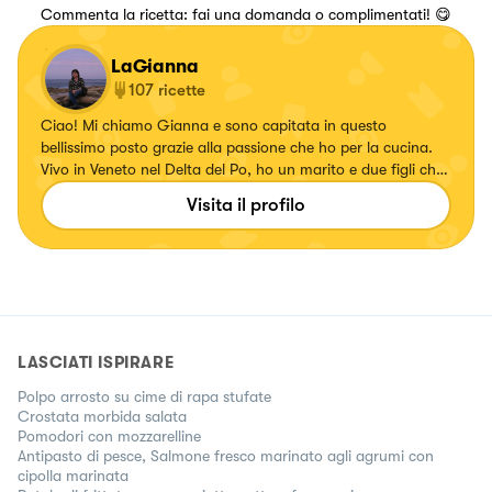
Commenta la ricetta: fai una domanda o complimentati! 😋
LaGianna
107
ricette
Ciao! Mi chiamo Gianna e sono capitata in questo
bellissimo posto grazie alla passione che ho per la cucina.
Vivo in Veneto nel Delta del Po, ho un marito e due figli che
sono i miei giudici a tavola e che apprezzano quello che
Visita il profilo
preparo loro. Inizia così questa inaspettata nuova
avventura
LASCIATI ISPIRARE
Polpo arrosto su cime di rapa stufate
Crostata morbida salata
Pomodori con mozzarelline
Antipasto di pesce, Salmone fresco marinato agli agrumi con
cipolla marinata