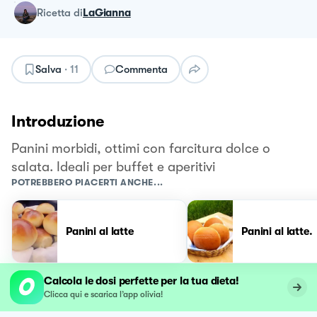
ricetta
di
LaGianna
Salva
·
11
Commenta
Introduzione
Panini morbidi, ottimi con farcitura dolce o
salata. Ideali per buffet e aperitivi
POTREBBERO PIACERTI ANCHE...
Panini al latte
Panini al latte.
Calcola le dosi perfette per la tua dieta!
Clicca qui e scarica l’app olivia!