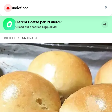
undefined
Cerchi ricette per la dieta?
Clicca qui e scarica l’app olivia!
RICETTE
/
ANTIPASTI