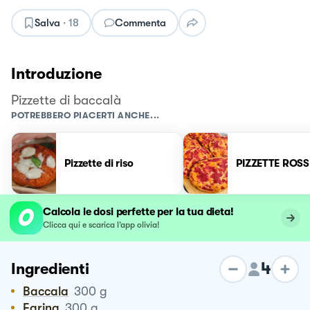
Salva
·
18
Commenta
Introduzione
Pizzette di baccalà
POTREBBERO PIACERTI ANCHE...
Pizzette di riso
PIZZETTE ROSS
Calcola le dosi perfette per la tua dieta!
Clicca qui e scarica l’app olivia!
4
Ingredienti
Baccala
300
g
Farina
300
g