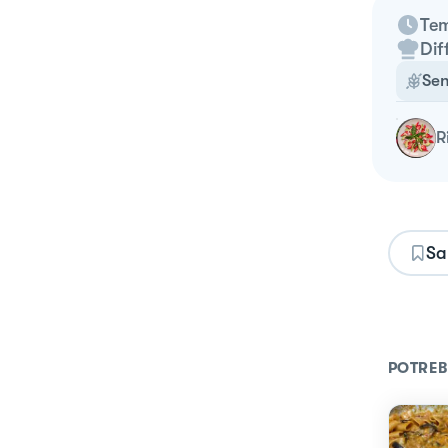
Tem
Dif
Sen
Sa
POTREB