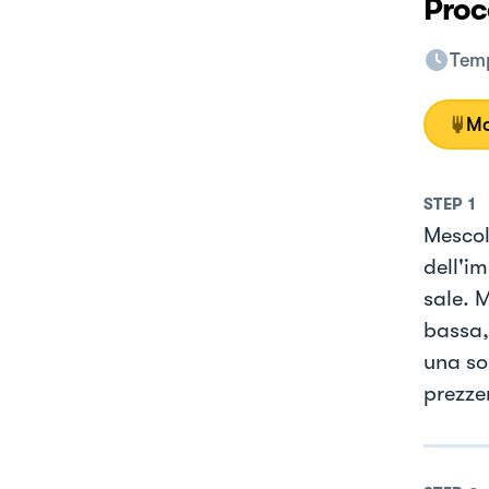
Proc
Temp
Mo
STEP
1
Mescol
dell'i
sale. 
bassa,
una so
prezze