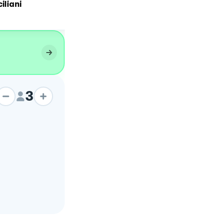
iliani
Mattonella Siciliana
3