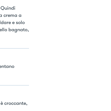
. Quindi
 la crema a
ddare e solo
tello bagnato,
ventano
 è croccante,