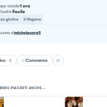
1 ora
po totale
Facile
ficoltà
za glutine
Vegana
ricetta
di
michelacara5
lva
·
6
Commenta
BERO PIACERTI ANCHE...