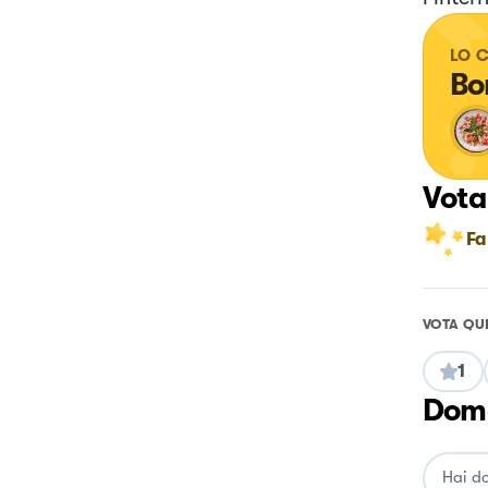
LO 
Bo
Vota
Fa
VOTA QU
1
Doma