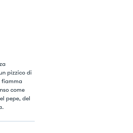
nza
un pizzico di
 a fiamma
enso come
el pepe, del
a.