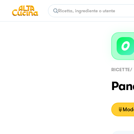
RICETTE
/
Pane
Moda