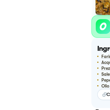
Ingr
Far
Ac
Pre
Sale
Pep
Oli
C