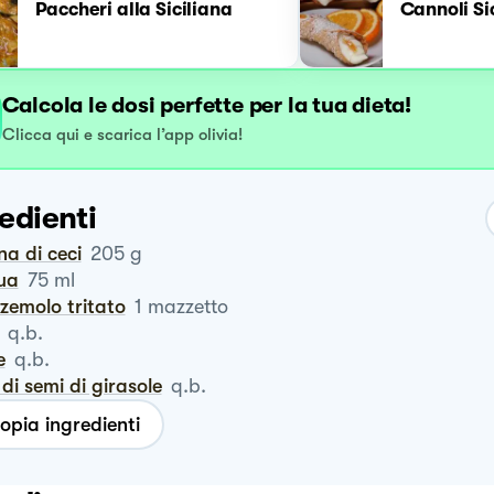
Paccheri alla Siciliana
Cannoli Sic
Calcola le dosi perfette per la tua dieta!
Clicca qui e scarica l’app olivia!
edienti
ina di ceci
205
g
qua
75
ml
zzemolo tritato
1
mazzetto
q.b.
e
q.b.
o di semi di girasole
q.b.
opia ingredienti