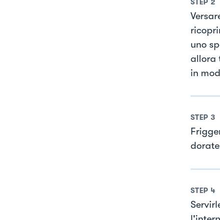
STEP
2
Versare
ricopri
uno sp
allora
in mod
STEP
3
Frigge
dorate
STEP
4
Servir
l'inte