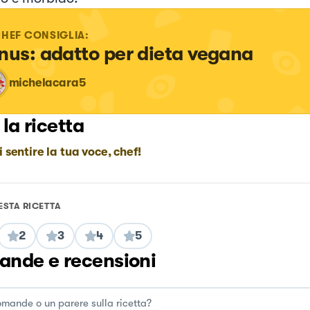
CHEF CONSIGLIA:
nus: adatto per dieta vegana
michelacara5
 la ricetta
i sentire la tua voce, chef!
ESTA RICETTA
2
3
4
5
nde e recensioni