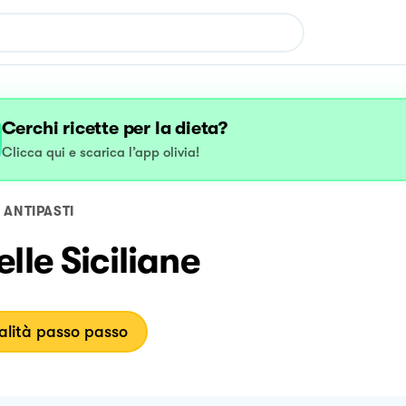
Cerchi ricette per la dieta?
Clicca qui e scarica l’app olivia!
ANTIPASTI
lle Siciliane
lità passo passo