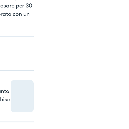
posare per 30
derato con un
unto
ghisa