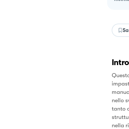
Sa
Intr
Questo
impast
manual
nello 
tanto 
strutt
nella 