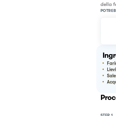
della 
POTREB
Ingr
Far
Lie
Sal
Ac
Proc
STEP
1