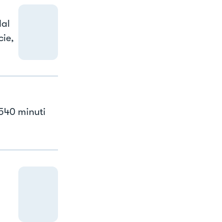
dal
cie,
3540 minuti