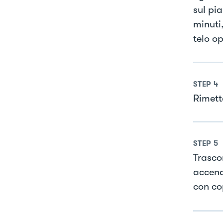
sul pi
minuti,
telo op
STEP
4
Rimette
STEP
5
Trascor
accend
con co