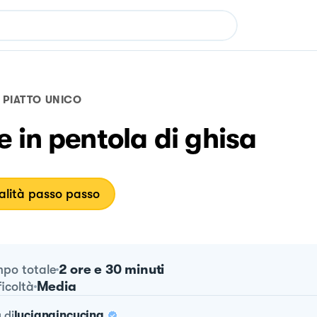
PIATTO UNICO
 in pentola di ghisa
lità passo passo
2 ore e 30 minuti
po totale
Media
ficoltà
a
di
lucianaincucina