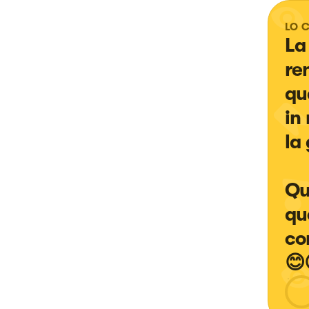
LO 
La
re
qu
in
la
Qu
qu
co
😊