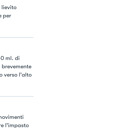
lievito
e per
0 ml. di
do brevemente
 verso l'alto
 movimenti
re l'impasto