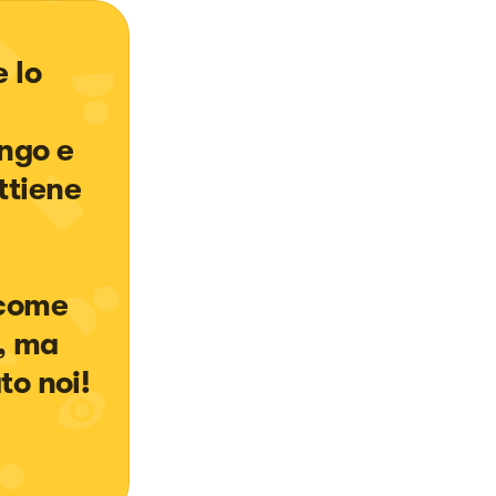
 lo 
ungo e 
ttiene 
 come 
, ma 
to noi! 