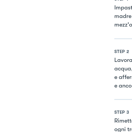
Impasta
madre 
mezz'o
STEP
2
Lavora
acqua,
e affer
e anco
STEP
3
Rimett
ogni t