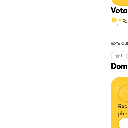
Vota
Fa
VOTA QU
1
Doma
Real
pho