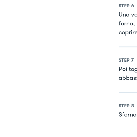
STEP
6
Una vo
forno, 
coprir
STEP
7
Poi tog
abbass
STEP
8
Sforna