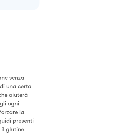
ane senza
di una certa
che aiuterà
gli ogni
orzare la
uidi presenti
il glutine