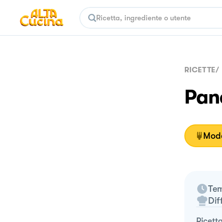
RICETTE
/
Pane
Moda
Tem
Dif
ricett