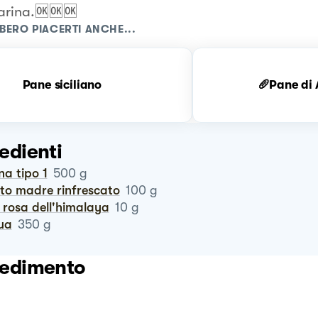
farina.🆗🆗🆗
BERO PIACERTI ANCHE...
Pane siciliano
🥖Pane di 
edienti
ina tipo 1
500
g
vito madre rinfrescato
100
g
e rosa dell'himalaya
10
g
qua
350
g
edimento