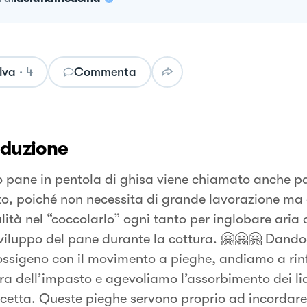
lva
·
4
Commenta
oduzione
 pane in pentola di ghisa viene chiamato anche p
o, poiché non necessita di grande lavorazione ma 
ità nel “coccolarlo” ogni tanto per inglobare aria 
sviluppo del pane durante la cottura. 🤗🤗🤗 Dando
ossigeno con il movimento a pieghe, andiamo a rinf
ura dell’impasto e agevoliamo l’assorbimento dei liq
ricetta. Queste pieghe servono proprio ad incordare 