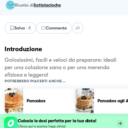
ricetta
di
Sottolacloche
Salva
·
8
Commenta
Introduzione
Golosissimi, facili e veloci da preparare: ideali
per una colazione sana o per una merenda
sfiziosa e leggera!
POTREBBERO PIACERTI ANCHE...
Pancakes
Pancakes agli 
Calcola le dosi perfette per la tua dieta!
Clicca qui e scarica l’app olivia!