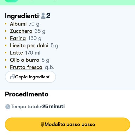
2
Ingredienti
Albumi
70
g
Zucchero
35
g
Farina
150
g
Lievito per dolci
5
g
Latte
170
ml
Olio o burro
5
g
Frutta fresca
q.b.
Copia ingredienti
Procedimento
Tempo totale
25 minuti
Modalità passo passo