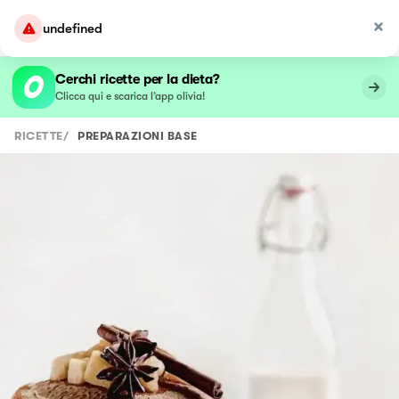
undefined
Cerchi ricette per la dieta?
Clicca qui e scarica l’app olivia!
RICETTE
/
PREPARAZIONI BASE