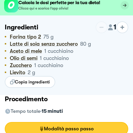
Calcola le dosi perfette per la tua dieta!
Clicca qui e scarica l’app olivia!
1
Ingredienti
Farina tipo 2
75
g
Latte di soia senza zucchero
80
g
Aceto di mele
1
cucchiaino
Olio di semi
1
cucchiaino
Zucchero
1
cucchiaino
Lievito
2
g
Copia ingredienti
Procedimento
Tempo totale
15 minuti
Modalità passo passo