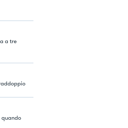
a a tre
e raddoppio
0 quando