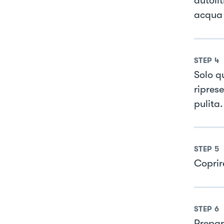
autolit
acqua 
STEP
4
Solo q
riprese
pulita.
STEP
5
Coprir
STEP
6
Prepar