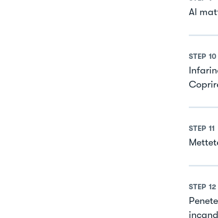
Al matt
STEP
10
Infari
Coprir
STEP
11
Mettet
STEP
12
Penete
incand