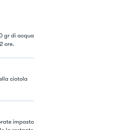
50 gr di acqua
 2 ore.
ella ciotola
vorate impasto