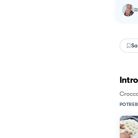
Sa
Intr
Crocca
POTREB