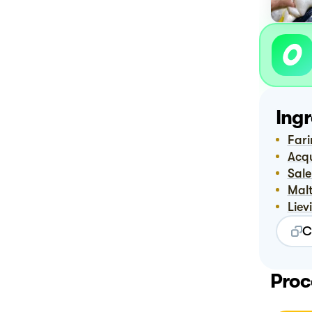
Ingr
Far
Ac
Sal
Mal
Lie
C
Proc