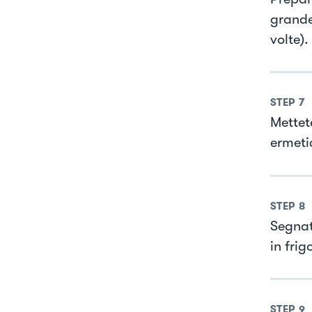
grande
volte).
STEP
7
Mettet
ermeti
STEP
8
Segnat
in frig
STEP
9