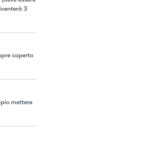
iventerà 3
mpre coperto
ppio mettere