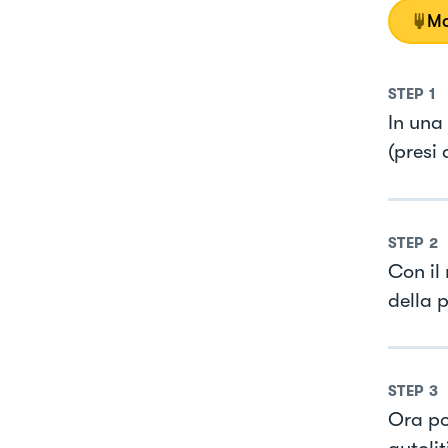
Mo
STEP
1
In una
(presi 
STEP
2
Con il 
della p
STEP
3
Ora po