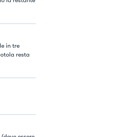
lo la restante
e in tre
iotola resta
 (deve essere