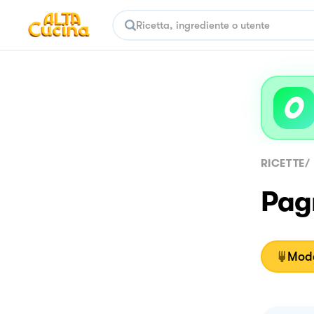
RICETTE
/
Pagn
Moda