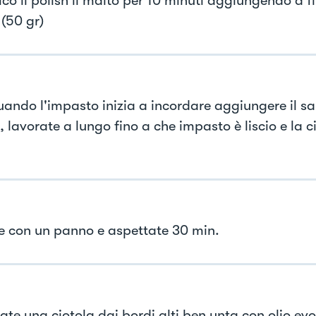
ico il polish il malto per 10 minuti aggiungendo a fi
(50 gr)
uando l'impasto inizia a incordare aggiungere il sal
, lavorate a lungo fino a che impasto è liscio e la c
e con un panno e aspettate 30 min.
ate una ciotola dai bordi alti ben unta con olio evo