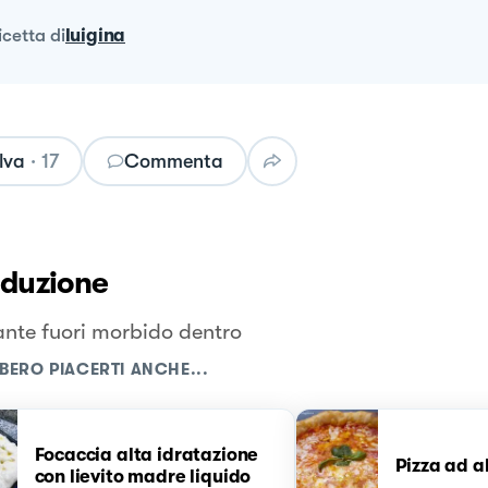
ricetta
di
luigina
lva
·
17
Commenta
oduzione
nte fuori morbido dentro
BERO PIACERTI ANCHE...
Focaccia alta idratazione
Pizza ad a
con lievito madre liquido