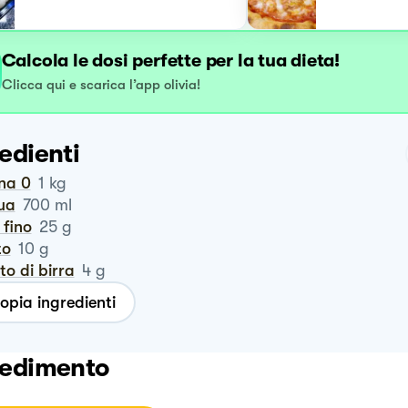
Calcola le dosi perfette per la tua dieta!
Clicca qui e scarica l’app olivia!
edienti
ina 0
1
kg
qua
700
ml
e fino
25
g
to
10
g
vito di birra
4
g
opia ingredienti
edimento