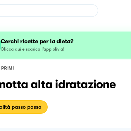
Cerchi ricette per la dieta?
Clicca qui e scarica l’app olivia!
PRIMI
otta alta idratazione
lità passo passo