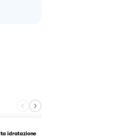
Pizza in teglia ad alta
lta idratazione
idratazione