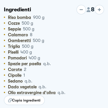
8
Ingredienti
Riso bomba
900
g
Cozze
500
g
Seppie
500
g
Calamaro
8
Gamberetti
500
g
Triglia
500
g
Piselli
400
g
Pomodori
400
g
Spezie per paella
q.b.
Carote
2
Cipolle
1
Sedano
q.b.
Dado vegetale
q.b.
Olio extravergine d'oliva
q.b.
Copia ingredienti