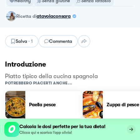
Healthy
Senza glutine
Senza lattosio
ricetta
di
atavolaconsara
Salva
·
1
Commenta
Introduzione
Piatto tipico della cucina spagnola
POTREBBERO PIACERTI ANCHE...
Paella pesce
Zuppa di pesce
Calcola le dosi perfette per la tua dieta!
Clicca qui e scarica l’app olivia!