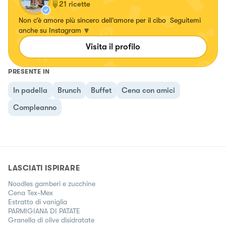
21
ricette
Non c’è amore più sincero dell’amore per il cibo Seguitemi
anche su Instagram 🔽
Visita il profilo
PRESENTE IN
In padella
Brunch
Buffet
Cena con amici
Compleanno
LASCIATI ISPIRARE
Noodles gamberi e zucchine
Cena Tex-Mex
Estratto di vaniglia
PARMIGIANA DI PATATE
Granella di olive disidratate