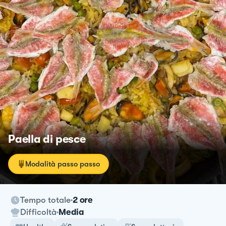
Paella di pesce
Modalità passo passo
Tempo totale
2 ore
Difficoltà
Media