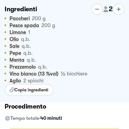
2
Ingredienti
Paccheri
200
g
Pesce spada
200
g
Limone
1
Olio
q.b.
Sale
q.b.
Pepe
q.b.
Menta
q.b.
Prezzemolo
q.b.
½
Vino bianco (13 %vol)
bicchiere
Aglio
2
spicchi
Copia ingredienti
Procedimento
Tempo totale
40 minuti