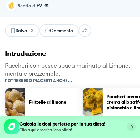
ricetta
di
FV_91
Salva
·
3
Commenta
Introduzione
Paccheri con pesce spada marinato al Limone,
menta e prezzemolo.
POTREBBERO PIACERTI ANCHE...
Paccheri cremo
Frittelle al limone
crema allo zaff
pistacchio e li
Calcola le dosi perfette per la tua dieta!
Clicca qui e scarica l’app olivia!