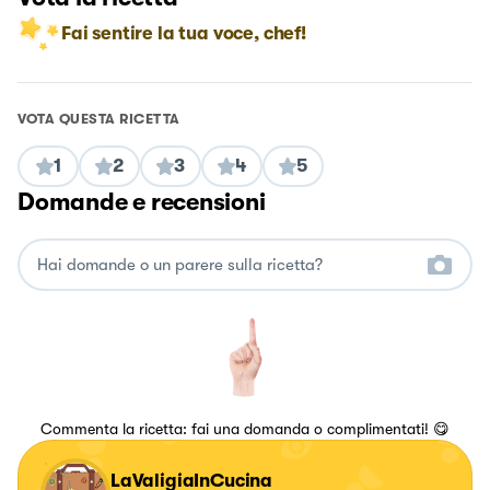
Fai sentire la tua voce, chef!
VOTA QUESTA RICETTA
1
2
3
4
5
Domande e recensioni
Commenta la ricetta: fai una domanda o complimentati! 😋
LaValigiaInCucina