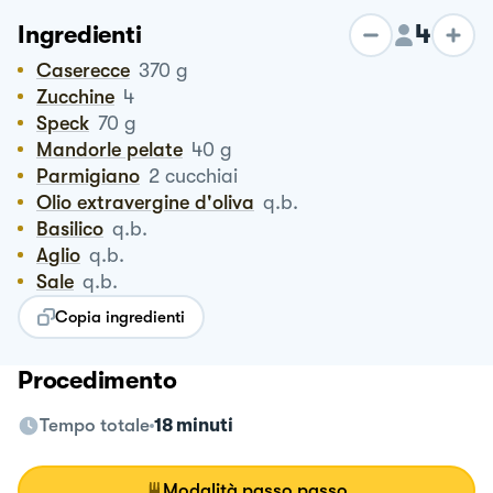
4
Ingredienti
Caserecce
370
g
Zucchine
4
Speck
70
g
Mandorle pelate
40
g
Parmigiano
2
cucchiai
Olio extravergine d'oliva
q.b.
Basilico
q.b.
Aglio
q.b.
Sale
q.b.
Copia ingredienti
Procedimento
Tempo totale
18 minuti
Modalità passo passo