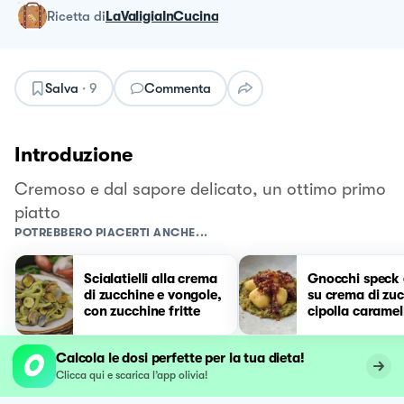
ricetta
di
LaValigiaInCucina
Salva
·
9
Commenta
Introduzione
Cremoso e dal sapore delicato, un ottimo primo
piatto
POTREBBERO PIACERTI ANCHE...
Scialatielli alla crema
Gnocchi speck 
di zucchine e vongole,
su crema di zuc
con zucchine fritte
cipolla caramel
pangrattato
Calcola le dosi perfette per la tua dieta!
Clicca qui e scarica l’app olivia!