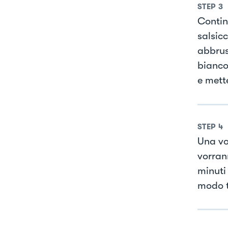
STEP
3
Contin
salsicc
abbrus
bianco
e mett
STEP
4
Una vo
vorrann
minuti 
modo t