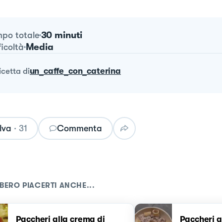
30 minuti
po totale
Media
ficoltà
ricetta
di
un_caffe_con_caterina
lva
·
31
Commenta
BERO PIACERTI ANCHE...
Paccheri alla crema di
Paccheri a