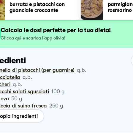
burrata e pistacchi con
parmigiano
guanciale croccante
rosmarino
Calcola le dosi perfette per la tua dieta!
Clicca qui e scarica l’app olivia!
edienti
anella di pistacchi (per guarnire)
q.b.
acciatella
q.b.
cheri
q.b.
tacchi salati sgusciati
100
g
o evo
50
g
siccia di suino fresca
250
g
opia ingredienti