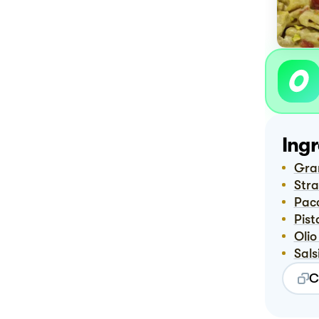
Ingr
Gr
Str
Pac
Pis
Oli
Sal
C