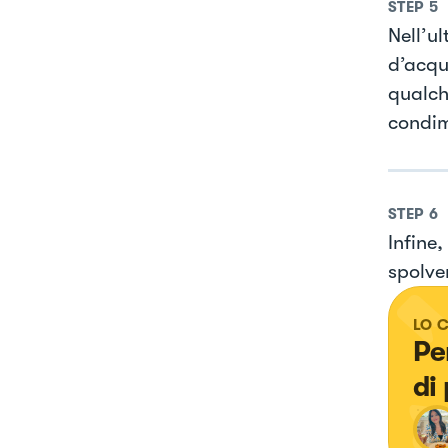
STEP
5
Nell’u
d’acqua
qualch
condi
STEP
6
Infine,
spolver
LO 
Pe
di