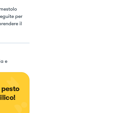
 mestolo
seguite per
rendere il
la e
 pesto 
ilico!