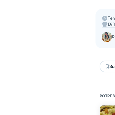
Tem
Dif
Sa
POTREB