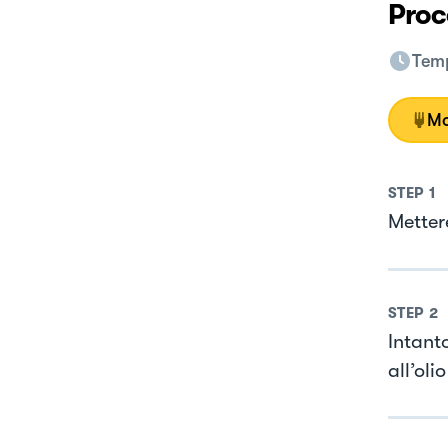
Proc
Temp
Mo
STEP
1
Metter
STEP
2
Intanto
all’oli