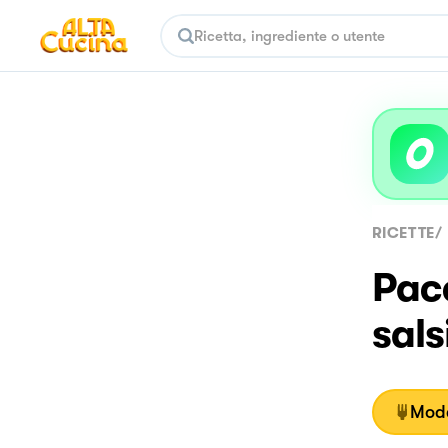
RICETTE
/
Pacc
sals
Moda