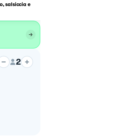
Paccheri con crema di
, salsiccia e
pistacchi, cozze e pecori
2