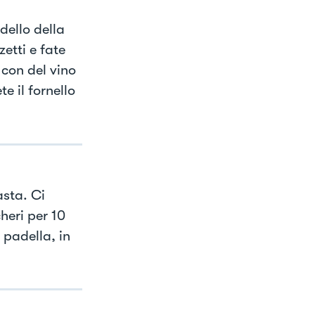
dello della
etti e fate
 con del vino
e il fornello
asta. Ci
heri per 10
 padella, in