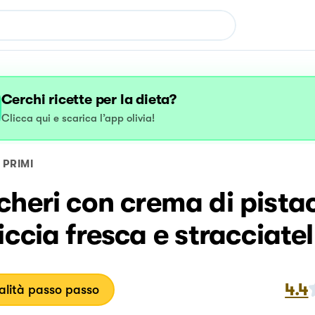
Cerchi ricette per la dieta?
Clicca qui e scarica l’app olivia!
PRIMI
heri con crema di pista
iccia fresca e stracciatel
4.4
lità passo passo