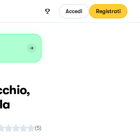
Accedi
Registrati
cchio,
la
(
5
)