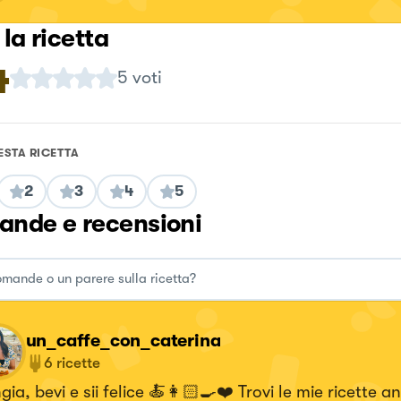
 la ricetta
4
5
voti
ESTA RICETTA
2
3
4
5
nde e recensioni
un_caffe_con_caterina
6
ricette
ia, bevi e sii felice 🍝👩🏻‍🍳❤️ Trovi le mie ricette a