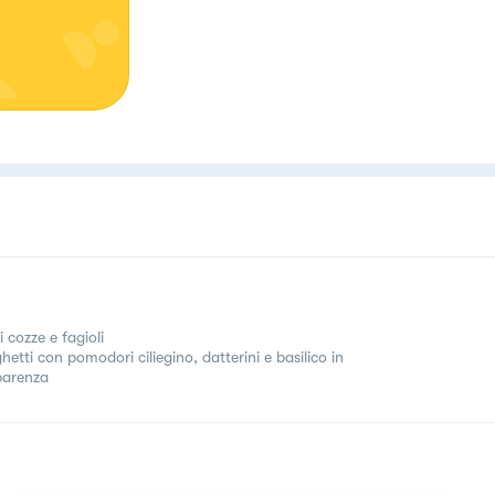
li cozze e fagioli
etti con pomodori ciliegino, datterini e basilico in
parenza