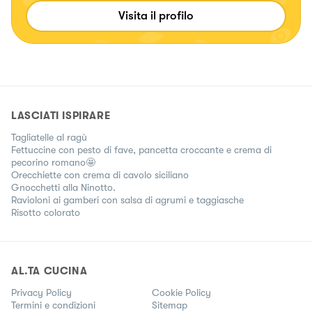
ritrovo in questa frase delle favole... "Basta un po' di
Visita il profilo
fantasia e di bontà" Se cerchi qualcosa di diverso mi hai
trovato! 🤗
LASCIATI ISPIRARE
Tagliatelle al ragù
Fettuccine con pesto di fave, pancetta croccante e crema di
pecorino romano🤩
Orecchiette con crema di cavolo siciliano
Gnocchetti alla Ninotto.
Ravioloni ai gamberi con salsa di agrumi e taggiasche
Risotto colorato
AL.TA CUCINA
Privacy Policy
Cookie Policy
Termini e condizioni
Sitemap