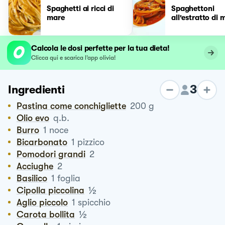
Spaghetti ai ricci di
Spaghettoni
mare
all'estratto di 
Calcola le dosi perfette per la tua dieta!
Clicca qui e scarica l’app olivia!
3
Ingredienti
Pastina come conchigliette
200
g
Olio evo
q.b.
Burro
1
noce
Bicarbonato
1
pizzico
Pomodori grandi
2
Acciughe
2
Basilico
1
foglia
½
Cipolla piccolina
Aglio piccolo
1
spicchio
½
Carota bollita