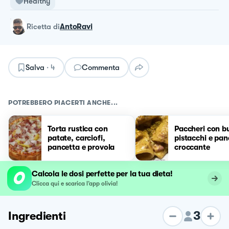
Healthy
ricetta
di
AntoRavi
Salva
·
4
Commenta
POTREBBERO PIACERTI ANCHE...
Torta rustica con
Paccheri con b
patate, carciofi,
pistacchi e pan
pancetta e provola
croccante
Calcola le dosi perfette per la tua dieta!
Clicca qui e scarica l’app olivia!
3
Ingredienti