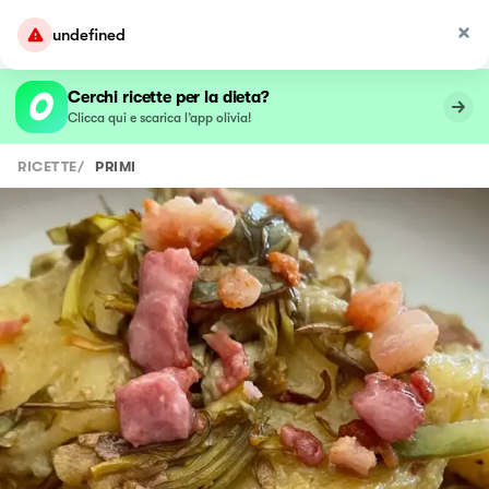
undefined
Cerchi ricette per la dieta?
Clicca qui e scarica l’app olivia!
RICETTE
/
PRIMI