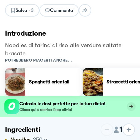
Salva
·
3
Commenta
Introduzione
Noodles di farina di riso alle verdure saltate
brasate
POTREBBERO PIACERTI ANCHE...
Spaghetti orientali
Straccetti orien
Calcola le dosi perfette per la tua dieta!
Clicca qui e scarica l’app olivia!
1
Ingredienti
Noodles
250
g