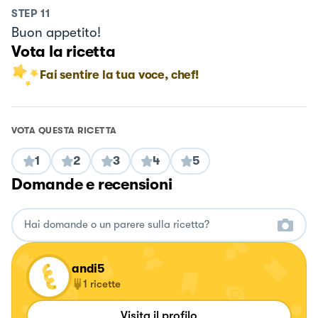
STEP
11
Buon appetito!
Vota la ricetta
Fai sentire la tua voce, chef!
VOTA QUESTA RICETTA
1
2
3
4
5
Domande e recensioni
andi5
1
ricette
Visita il profilo