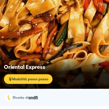
Oriental Express
Modalità passo passo
ricetta
di
andi5