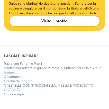
Salve sono Marina! Ho due grandi passioni, l'amore per la
cucina e viaggiare per il mondo! Sono la titolare dell'Osteria
Candolesi, dove sono anche alla guida della cucina. Da tre
anni su Facebook ho una mia pagina blog "Deliziosamente
Visita il profilo
Cucinando"e un gruppo di cucina "Quelli che adorano
cucinare"
LASCIATI ISPIRARE
Pasta con Funghi e Piselli
Risotto con tartare di gambero rosso di Mazara del Vallo e la sua
bisque
Calamarata
Orechiette al forno
CRESPELLE CON STRACCIATELLA, PISELLI E PROSCIUTTO
COTTO 🤤
Cacio e Pepe