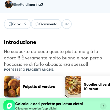
ricetta
di
marina3
Salva
·
9
Commenta
Introduzione
Ho scoperto da poco questo piatto ma già lo
adoro!!! È veramente molto buono e non perdo
l'occasione di farlo abbastanza spesso!!
POTREBBERO PIACERTI ANCHE...
Noodles di verd
Polpette di verdure
10 minuti
Calcola le dosi perfette per la tua dieta!
Clicca qui e scarica l’app olivia!