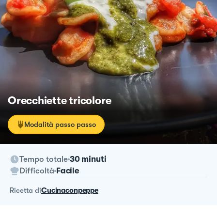
Orecchiette tricolore
Modalità passo passo
Tempo totale
30 minuti
Difficoltà
Facile
ricetta
di
Cucinaconpeppe