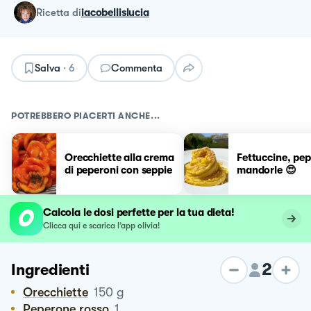
ricetta
di
iacobellislucia
Salva
·
6
Commenta
POTREBBERO PIACERTI ANCHE...
Orecchiette alla crema
Fettuccine, pep
di peperoni con seppie
mandorle 😍
Calcola le dosi perfette per la tua dieta!
Clicca qui e scarica l’app olivia!
2
Ingredienti
Orecchiette
150
g
Peperone rosso
1