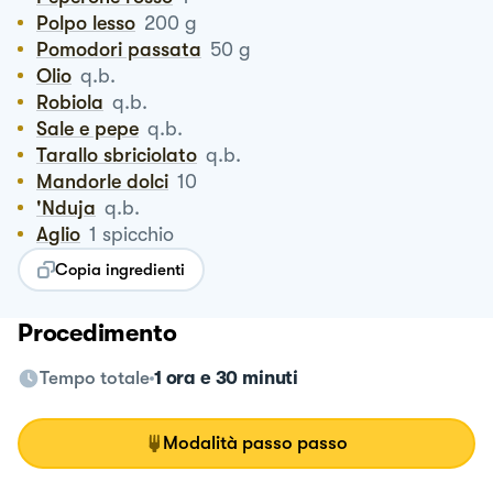
Polpo lesso
200
g
Pomodori passata
50
g
Olio
q.b.
Robiola
q.b.
Sale e pepe
q.b.
Tarallo sbriciolato
q.b.
Mandorle dolci
10
'nduja
q.b.
Aglio
1
spicchio
Copia ingredienti
Procedimento
Tempo totale
1 ora e 30 minuti
Modalità passo passo