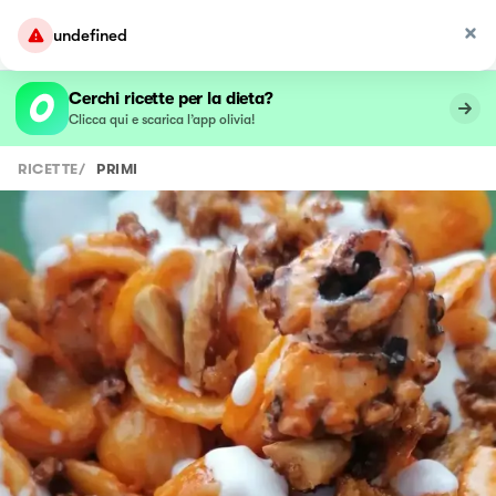
undefined
Cerchi ricette per la dieta?
Clicca qui e scarica l’app olivia!
RICETTE
/
PRIMI