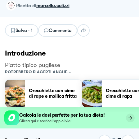
ricetta
di
marcello.colizzi
Salva
·
1
Commenta
Introduzione
Piatto tipico pugiiese
POTREBBERO PIACERTI ANCHE...
Orecchiette con cime
Orecchiette con
di rape e mollica fritta
cime di rapa
Calcola le dosi perfette per la tua dieta!
Clicca qui e scarica l’app olivia!