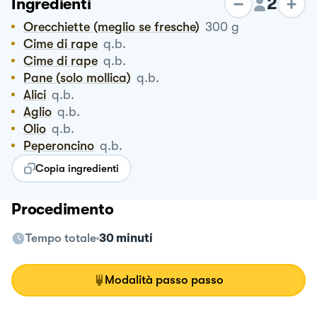
2
Ingredienti
Orecchiette (meglio se fresche)
300
g
Cime di rape
q.b.
Cime di rape
q.b.
Pane (solo mollica)
q.b.
Alici
q.b.
Aglio
q.b.
Olio
q.b.
Peperoncino
q.b.
Copia ingredienti
Procedimento
Tempo totale
30 minuti
Modalità passo passo