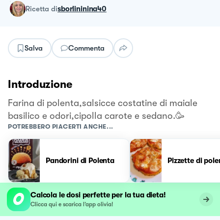
ricetta
di
sborlininina40
Salva
Commenta
Introduzione
Farina di polenta,salsicce costatine di maiale
basilico e odori,cipolla carote e sedano.🥳
POTREBBERO PIACERTI ANCHE...
Pandorini di Polenta
Pizzette di pol
Calcola le dosi perfette per la tua dieta!
Clicca qui e scarica l’app olivia!