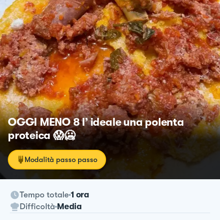
OGGI MENO 8 l’ ideale una polenta
proteica 😱🥶
Modalità passo passo
Tempo totale
1 ora
Difficoltà
Media