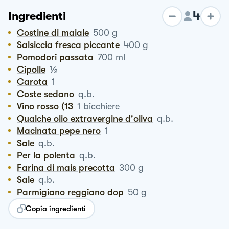
4
Ingredienti
Costine di maiale
500
g
Salsiccia fresca piccante
400
g
Pomodori passata
700
ml
½
Cipolle
Carota
1
Coste sedano
q.b.
Vino rosso (13
1
bicchiere
Qualche olio extravergine d'oliva
q.b.
Macinata pepe nero
1
Sale
q.b.
Per la polenta
q.b.
Farina di mais precotta
300
g
Sale
q.b.
Parmigiano reggiano dop
50
g
Copia ingredienti