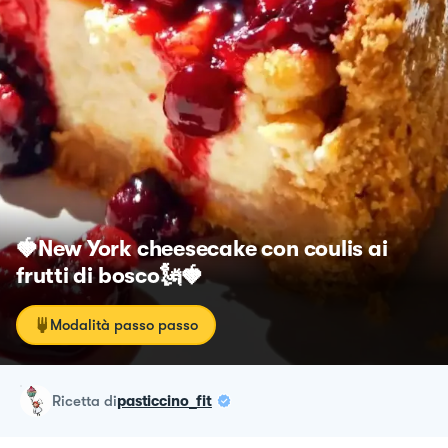
🍓New York cheesecake con coulis ai
frutti di bosco🗽🍓
Modalità passo passo
ricetta
di
pasticcino_fit