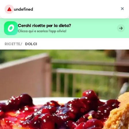
undefined
Cerchi ricette per la dieta?
Clicca qui e scarica l’app olivia!
RICETTE
/
DOLCI