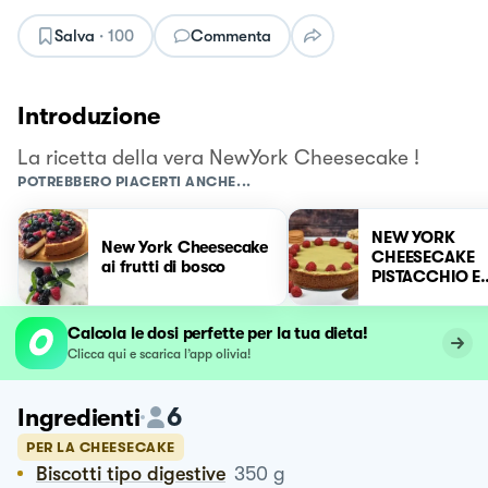
Salva
·
100
Commenta
Introduzione
La ricetta della vera NewYork Cheesecake !
POTREBBERO PIACERTI ANCHE...
NEW YORK
New York Cheesecake
CHEESECAKE
ai frutti di bosco
PISTACCHIO E
LAMPONI
Calcola le dosi perfette per la tua dieta!
Clicca qui e scarica l’app olivia!
6
Ingredienti
PER LA CHEESECAKE
Biscotti tipo digestive
350
g