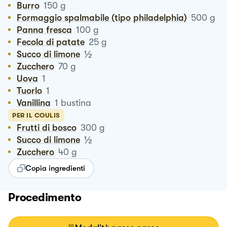
Burro
150
g
Formaggio spalmabile (tipo philadelphia)
500
g
Panna fresca
100
g
Fecola di patate
25
g
½
Succo di limone
Zucchero
70
g
Uova
1
Tuorlo
1
Vanillina
1
bustina
PER IL COULIS
Frutti di bosco
300
g
½
Succo di limone
Zucchero
40
g
Copia ingredienti
Procedimento