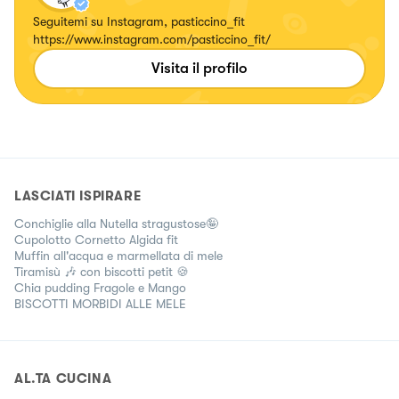
Seguitemi su Instagram, pasticcino_fit
https://www.instagram.com/pasticcino_fit/
Visita il profilo
LASCIATI ISPIRARE
Conchiglie alla Nutella stragustose🤪
Cupolotto Cornetto Algida fit
Muffin all'acqua e marmellata di mele
Tiramisù 🎶 con biscotti petit 🍪
Chia pudding Fragole e Mango
BISCOTTI MORBIDI ALLE MELE
AL.TA CUCINA