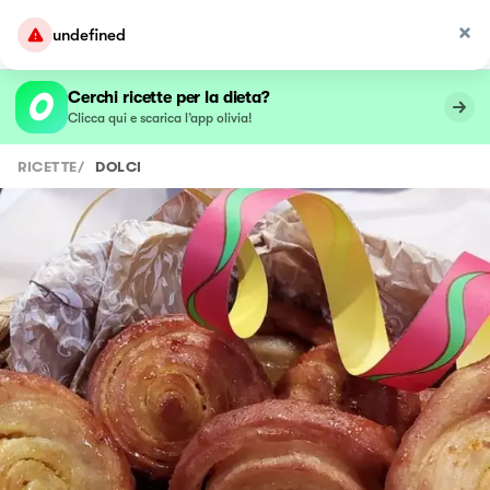
undefined
Cerchi ricette per la dieta?
Clicca qui e scarica l’app olivia!
RICETTE
/
DOLCI