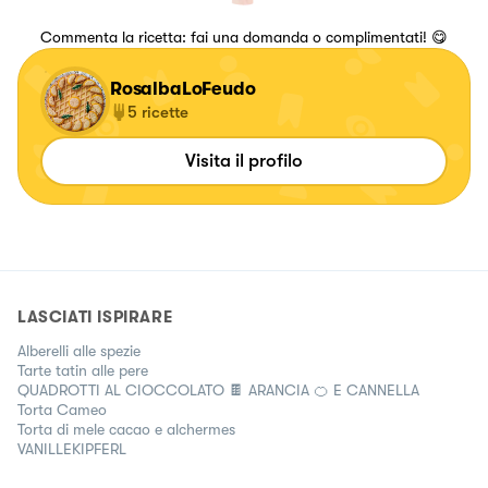
Commenta la ricetta: fai una domanda o complimentati! 😋
RosalbaLoFeudo
5
ricette
Visita il profilo
LASCIATI ISPIRARE
Alberelli alle spezie
Tarte tatin alle pere
QUADROTTI AL CIOCCOLATO 🍫 ARANCIA 🍊 E CANNELLA
Torta Cameo
Torta di mele cacao e alchermes
VANILLEKIPFERL