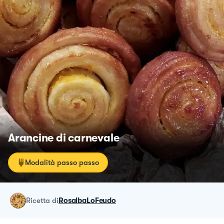
Arancine di carnevale
Modalità passo passo
ricetta
di
RosalbaLoFeudo