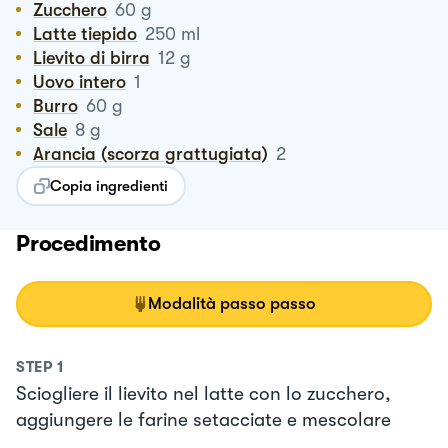
Zucchero
60
g
Latte tiepido
250
ml
Lievito di birra
12
g
Uovo intero
1
Burro
60
g
Sale
8
g
Arancia (scorza grattugiata)
2
Copia ingredienti
Procedimento
Modalità passo passo
STEP
1
Sciogliere il lievito nel latte con lo zucchero,
aggiungere le farine setacciate e mescolare