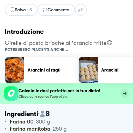
Salva
·
3
Commenta
Introduzione
Girelle di pasta brioche all'arancia fritte😋
POTREBBERO PIACERTI ANCHE...
Arancini al ragù
Arancini
Calcola le dosi perfette per la tua dieta!
Clicca qui e scarica l’app olivia!
8
Ingredienti
Farina 00
300
g
Farina manitoba
250
g