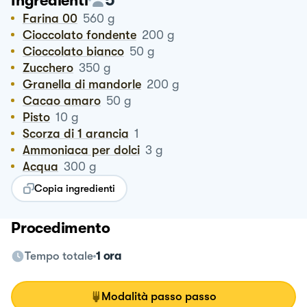
Ingredienti
Farina 00
560
g
Cioccolato fondente
200
g
Cioccolato bianco
50
g
Zucchero
350
g
Granella di mandorle
200
g
Cacao amaro
50
g
Pisto
10
g
Scorza di 1 arancia
1
Ammoniaca per dolci
3
g
Acqua
300
g
Copia ingredienti
Procedimento
Tempo totale
1 ora
Modalità passo passo