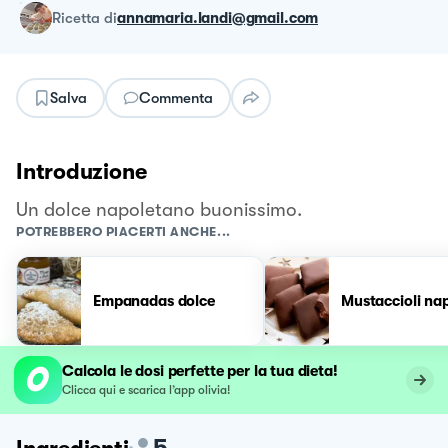
ricetta
di
annamaria.landi@gmail.com
Salva
Commenta
Introduzione
Un dolce napoletano buonissimo.
POTREBBERO PIACERTI ANCHE...
Empanadas dolce
Mustaccioli na
Calcola le dosi perfette per la tua dieta!
Clicca qui e scarica l’app olivia!
5