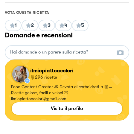
VOTA QUESTA RICETTA
1
2
3
4
5
Domande e recensioni
ilmiopiattoacolori
296
ricette
Food Content Creator 🍝 Devota ai carboidrati 👩🏼‍🍳
Ricette golose, facili e veloci 💌
ilmiopiattoacolori@gmail.com
Visita il profilo