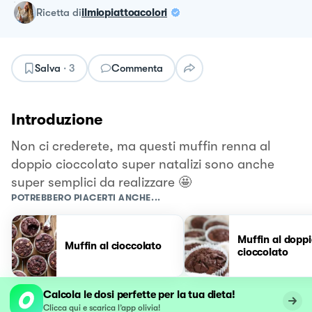
ricetta
di
ilmiopiattoacolori
Salva
·
3
Commenta
Introduzione
Non ci crederete, ma questi muffin renna al
doppio cioccolato super natalizi sono anche
super semplici da realizzare 🤩
POTREBBERO PIACERTI ANCHE...
Muffin al dopp
Muffin al cioccolato
cioccolato
Calcola le dosi perfette per la tua dieta!
Clicca qui e scarica l’app olivia!