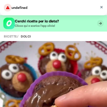
undefined
Cerchi ricette per la dieta?
Clicca qui e scarica l’app olivia!
RICETTE
/
DOLCI