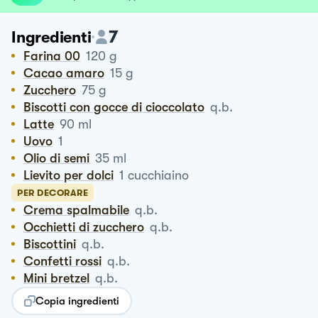
7
Ingredienti
Farina 00
120
g
Cacao amaro
15
g
Zucchero
75
g
Biscotti con gocce di cioccolato
q.b.
Latte
90
ml
Uovo
1
Olio di semi
35
ml
Lievito per dolci
1
cucchiaino
PER DECORARE
Crema spalmabile
q.b.
Occhietti di zucchero
q.b.
Biscottini
q.b.
Confetti rossi
q.b.
Mini bretzel
q.b.
Copia ingredienti