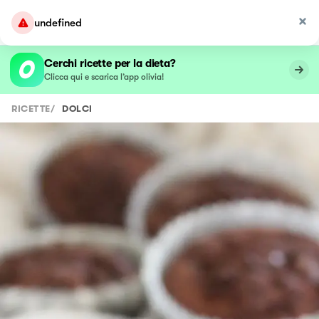
undefined
Cerchi ricette per la dieta?
Clicca qui e scarica l’app olivia!
RICETTE
/
DOLCI