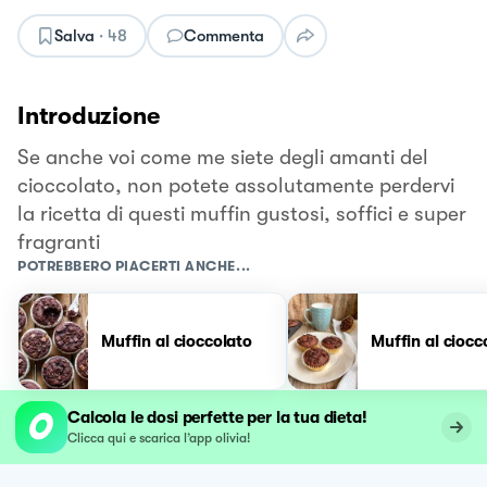
Salva
·
48
Commenta
Introduzione
Se anche voi come me siete degli amanti del
cioccolato, non potete assolutamente perdervi
la ricetta di questi muffin gustosi, soffici e super
fragranti
POTREBBERO PIACERTI ANCHE...
Muffin al cioccolato
Muffin al ciocc
Calcola le dosi perfette per la tua dieta!
Clicca qui e scarica l’app olivia!