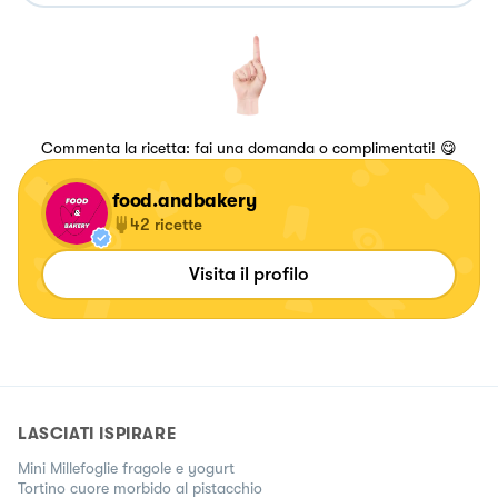
Commenta la ricetta: fai una domanda o complimentati! 😋
food.andbakery
42
ricette
Visita il profilo
LASCIATI ISPIRARE
Mini Millefoglie fragole e yogurt
Tortino cuore morbido al pistacchio