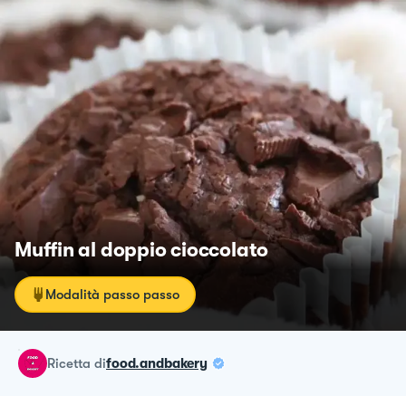
Muffin al doppio cioccolato
Modalità passo passo
ricetta
di
food.andbakery