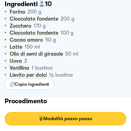
10
Ingredienti
Farina
200
g
Cioccolato fondente
200
g
Zucchero
170
g
Cioccolato fondente
100
g
Cacao amaro
50
g
Latte
150
ml
Olio di semi di girasole
50
ml
Uova
2
Vanillina
1
bustina
½
Lievito per dolci
bustina
Copia ingredienti
Procedimento
Modalità passo passo