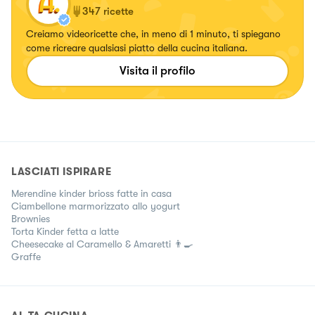
347
ricette
Creiamo videoricette che, in meno di 1 minuto, ti spiegano
come ricreare qualsiasi piatto della cucina italiana.
Visita il profilo
LASCIATI ISPIRARE
Merendine kinder brioss fatte in casa
Ciambellone marmorizzato allo yogurt
Brownies
Torta Kinder fetta a latte
Cheesecake al Caramello & Amaretti 👨‍🍳
Graffe