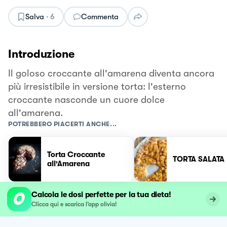
Salva
·
6
Commenta
Introduzione
Il goloso croccante all'amarena diventa ancora
più irresistibile in versione torta: l'esterno
croccante nasconde un cuore dolce
all'amarena.
POTREBBERO PIACERTI ANCHE...
Torta Croccante
TORTA SALATA
all'Amarena
Calcola le dosi perfette per la tua dieta!
Clicca qui e scarica l’app olivia!