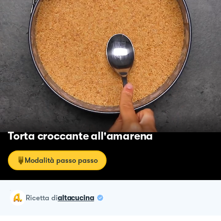
Torta croccante all'amarena
Modalità passo passo
ricetta
di
altacucina