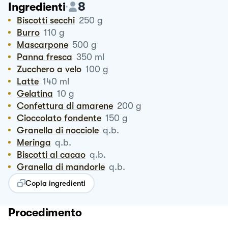
8
Ingredienti
Biscotti secchi
250
g
Burro
110
g
Mascarpone
500
g
Panna fresca
350
ml
Zucchero a velo
100
g
Latte
140
ml
Gelatina
10
g
Confettura di amarene
200
g
Cioccolato fondente
150
g
Granella di nocciole
q.b.
Meringa
q.b.
Biscotti al cacao
q.b.
Granella di mandorle
q.b.
Copia ingredienti
Procedimento