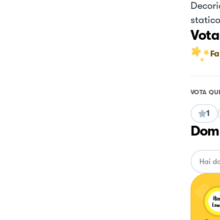
Decoria
static
Vota
Fa
VOTA QU
1
Doma