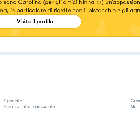
 sono Carolina (per gli amici Ninna ☺️) un’appassion
na, in particolare di ricette con il pistacchio e gli ag
Visita il profilo
Pignolata
Cros
Panini al latte e cioccolato
Muff