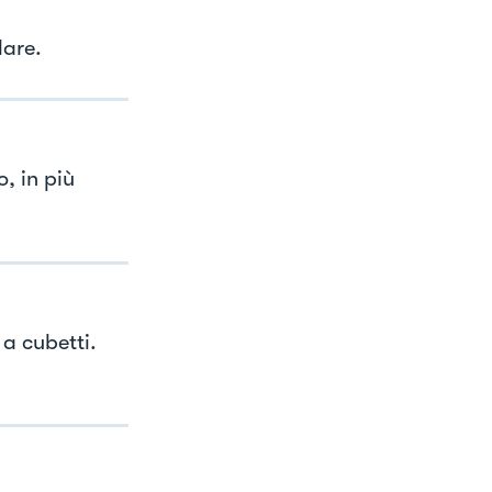
lare.
, in più
a cubetti.