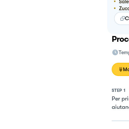
Sale
Zuc
C
Proc
Temp
Mo
STEP
1
Per pr
aiutan