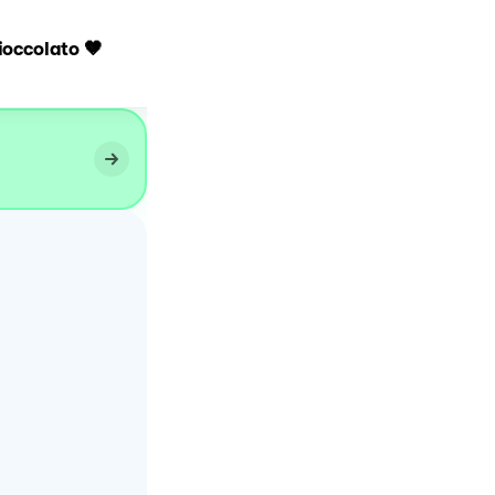
Nuvolette al cioccolato e
ioccolato 🤎
pere