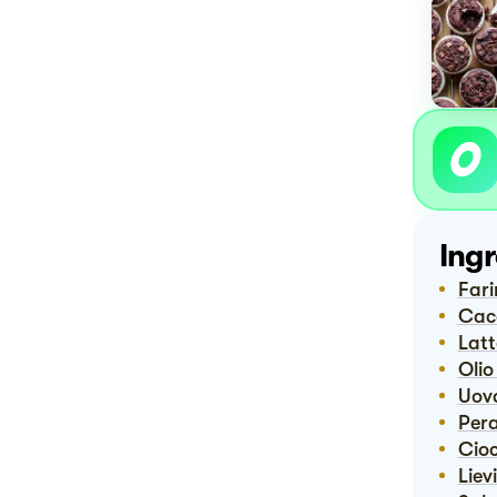
Ingr
Far
Ca
Lat
Oli
Uov
Pe
Ci
Lie