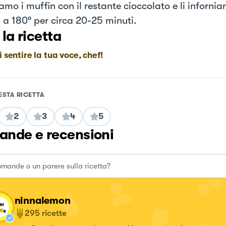
mo i muffin con il restante cioccolato e li infornia
o a 180° per circa 20-25 minuti.
 la ricetta
i sentire la tua voce, chef!
ESTA RICETTA
2
3
4
5
nde e recensioni
ninnalemon
295
ricette