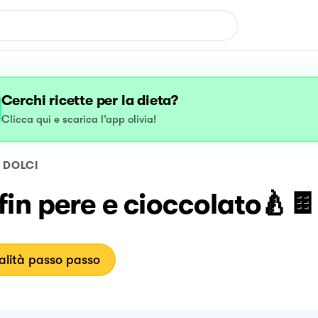
Cerchi ricette per la dieta?
Clicca qui e scarica l’app olivia!
DOLCI
in pere e cioccolato🍐🍫
lità passo passo