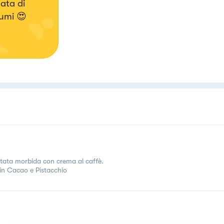
ata di
rumi 😍
tata morbida con crema al caffè.
in Cacao e Pistacchio