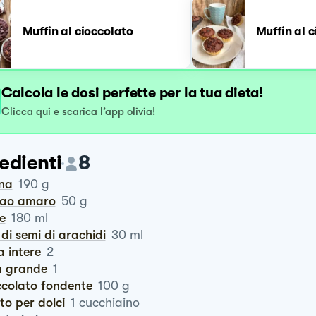
Muffin al cioccolato
Muffin al c
Calcola le dosi perfette per la tua dieta!
Clicca qui e scarica l’app olivia!
edienti
8
ina
190
g
cao amaro
50
g
te
180
ml
o di semi di arachidi
30
ml
a intere
2
ra grande
1
occolato fondente
100
g
vito per dolci
1
cucchiaino