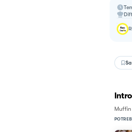
Tem
Dif
Sa
Intr
Muffin 
POTREB