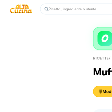
RICETTE
/
Muff
Moda