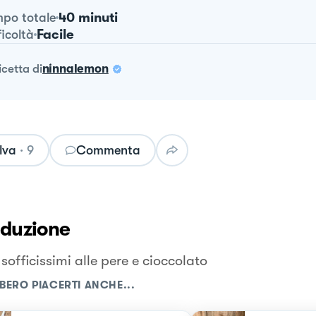
40 minuti
po totale
Facile
ficoltà
ricetta
di
ninnalemon
lva
·
9
Commenta
oduzione
sofficissimi alle pere e cioccolato
BERO PIACERTI ANCHE...