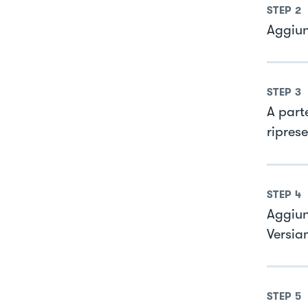
STEP
2
Aggiun
STEP
3
A parte
riprese
STEP
4
Aggiun
Versia
STEP
5