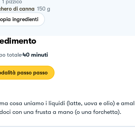
1
pizzico
chero di canna
150
g
opia ingredienti
edimento
40 minuti
o totale
dalità passo passo
ima cosa uniamo i liquidi (latte, uova e olio) e a
doci con una frusta a mano (o una forchetta).