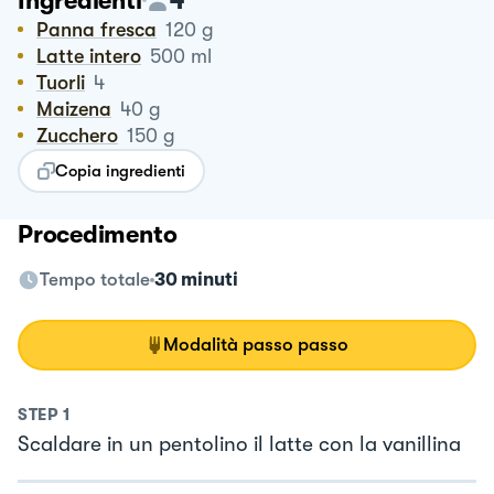
Ingredienti
Panna fresca
120
g
Latte intero
500
ml
Tuorli
4
Maizena
40
g
Zucchero
150
g
Copia ingredienti
Procedimento
Tempo totale
30 minuti
Modalità passo passo
STEP
1
Scaldare in un pentolino il latte con la vanillina