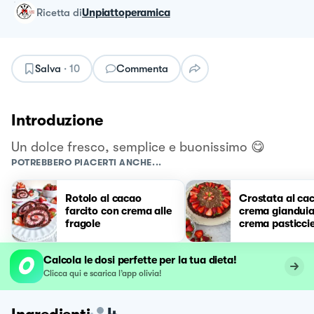
ricetta
di
Unpiattoperamica
Salva
·
10
Commenta
Introduzione
Un dolce fresco, semplice e buonissimo 😋
POTREBBERO PIACERTI ANCHE...
Rotolo al cacao
Crostata al ca
farcito con crema alle
crema gianduia
fragole
crema pasticcie
cioccolato e fr
Calcola le dosi perfette per la tua dieta!
Clicca qui e scarica l’app olivia!
4