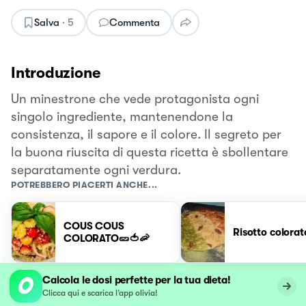
Salva
·
5
Commenta
Introduzione
Un minestrone che vede protagonista ogni
singolo ingrediente, mantenendone la
consistenza, il sapore e il colore. Il segreto per
la buona riuscita di questa ricetta è sbollentare
separatamente ogni verdura.
POTREBBERO PIACERTI ANCHE...
COUS COUS
Risotto colorat
COLORATO🥒🍅🦐
Calcola le dosi perfette per la tua dieta!
Clicca qui e scarica l’app olivia!