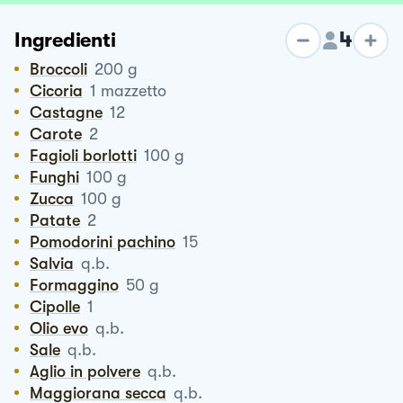
4
Ingredienti
Broccoli
200
g
Cicoria
1
mazzetto
Castagne
12
Carote
2
Fagioli borlotti
100
g
Funghi
100
g
Zucca
100
g
Patate
2
Pomodorini pachino
15
Salvia
q.b.
Formaggino
50
g
Cipolle
1
Olio evo
q.b.
Sale
q.b.
Aglio in polvere
q.b.
Maggiorana secca
q.b.