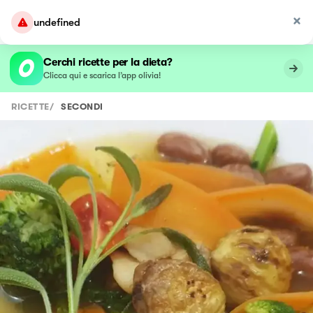
undefined
Cerchi ricette per la dieta?
Clicca qui e scarica l’app olivia!
RICETTE
/
SECONDI