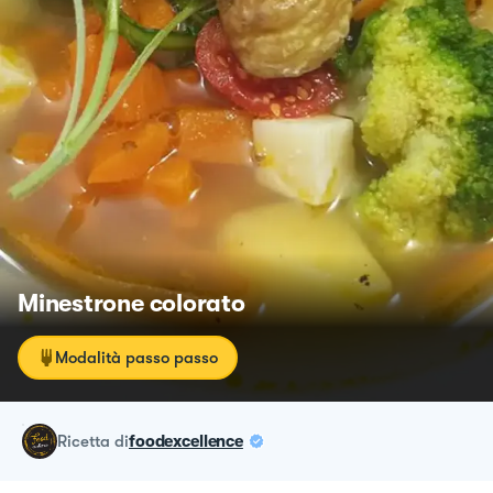
Minestrone colorato
Modalità passo passo
ricetta
di
foodexcellence