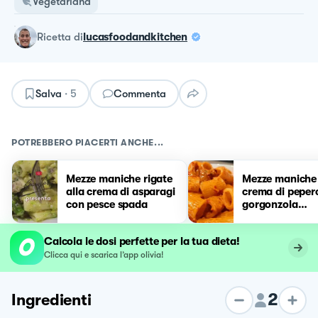
Vegetariana
ricetta
di
lucasfoodandkitchen
Salva
·
5
Commenta
POTREBBERO PIACERTI ANCHE...
Mezze maniche rigate
Mezze maniche
alla crema di asparagi
crema di peper
con pesce spada
gorgonzola
mascarpone
Calcola le dosi perfette per la tua dieta!
Clicca qui e scarica l’app olivia!
2
Ingredienti