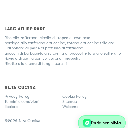
LASCIATI ISPIRARE
Riso allo zafferano, cipolla di tropea e uova rosa
porridge allo zafferano e zucchine, totano e zucchine trifolate
Carbonara di pesce al profumo di zafferano
gnocchi di barbabietola su crema di broccoli e tofu allo zafferano
Raviolo di cernia con vellutata di finoscchi.
Risotto alla crema di funghi porcini
AL.TA CUCINA
Privacy Policy
Cookie Policy
Termini e condizioni
Sitemap
Esplora
Welcome
©
2026
Al.ta Cucina
Parla con olivia