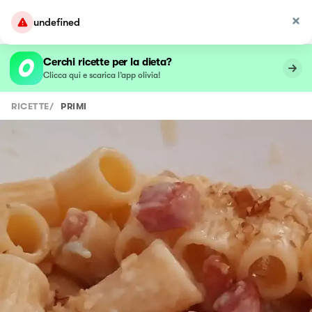
undefined
Cerchi ricette per la dieta?
Clicca qui e scarica l’app olivia!
RICETTE
/
PRIMI