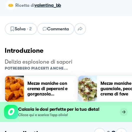
ricetta
di
valentina_bb
Salva
·
2
Commenta
Introduzione
Delizia esplosione di sapori
POTREBBERO PIACERTI ANCHE...
Mezze maniche con
Mezze maniche
crema di peperoni e
guanciale, peco
gorgonzola
crema di fave
mascarpone
Calcola le dosi perfette per la tua dieta!
Clicca qui e scarica l’app olivia!